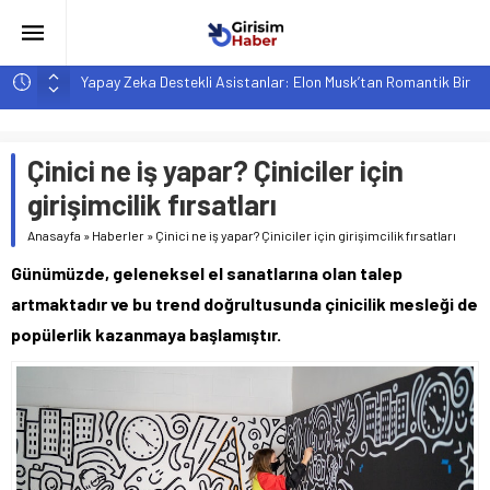
Yapay Zeka Destekli Asistanlar: Elon Musk’tan Romantik Bir
Hamle mi?
Girişimcilik ve Yaşam Tarzı: Şehir Değişiminin Nedenleri ve
Etkileri
Çinici ne iş yapar? Çiniciler için
YZ ile Tüketici Girişimciliği: Yeni Sosyal Bağlantılar
girişimcilik fırsatları
Girişimciler İçin MYK Belgeli Personel İstihdamı Neden Artık
Anasayfa
»
Haberler
»
Çinici ne iş yapar? Çiniciler için girişimcilik fırsatları
Bir Tercih Değil, Zorunluluk?
Günümüzde, geleneksel el sanatlarına olan talep
Hindistan’da Mahsur Kalan F-35B: Jeopolitik Sonuçları
artmaktadır ve bu trend doğrultusunda çinicilik mesleği de
popülerlik kazanmaya başlamıştır.