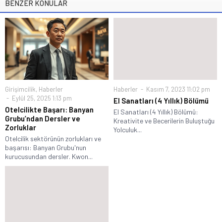
BENZER KONULAR
Girişimcilik
,
Haberler
Haberler
Kasım 7, 2023 11:02 pm
Eylül 25, 2025 1:13 pm
El Sanatları (4 Yıllık) Bölümü
Otelcilikte Başarı: Banyan
El Sanatları (4 Yıllık) Bölümü:
Grubu’ndan Dersler ve
Kreativite ve Becerilerin Buluştuğu
Zorluklar
Yolculuk...
Otelcilik sektörünün zorlukları ve
başarısı: Banyan Grubu'nun
kurucusundan dersler. Kwon...