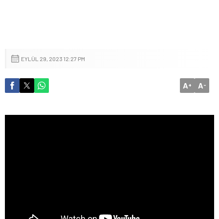
EYLÜL 29, 2023 12:27 PM
A
A
+
-