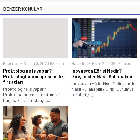
BENZER KONULAR
Haberler
Kasım 9, 2023 6:42 pm
Haberler
Ekim 26, 2023 9:34 pm
Proktolog ne iş yapar?
İnovasyon Eğrisi Nedir?
Proktologlar için girişimcilik
Girişimciler Nasıl Kullanabilir
fırsatları
İnovasyon Eğrisi Nedir? Girişimciler
Proktolog ne iş yapar?
Nasıl Kullanabilir? Giriş: Günümüz
Proktologlar, anüs, rektum ve
rekabetçi iş...
bağırsak hastalıklarıyla...