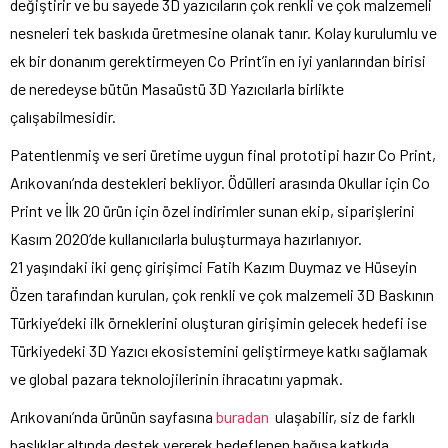
değiştirir ve bu sayede 3D yazıcıların çok renkli ve çok malzemeli
nesneleri tek baskıda üretmesine olanak tanır. Kolay kurulumlu ve
ek bir donanım gerektirmeyen Co Print’in en iyi yanlarından birisi
de neredeyse bütün Masaüstü 3D Yazıcılarla birlikte
çalışabilmesidir.
Patentlenmiş ve seri üretime uygun final prototipi hazır Co Print,
Arıkovanı’nda destekleri bekliyor. Ödülleri arasında Okullar için Co
Print ve İlk 20 ürün için özel indirimler sunan ekip, siparişlerini
Kasım 2020’de kullanıcılarla buluşturmaya hazırlanıyor.
21 yaşındaki iki genç girişimci Fatih Kazım Duymaz ve Hüseyin
Özen tarafından kurulan, çok renkli ve çok malzemeli 3D Baskının
Türkiye’deki ilk örneklerini oluşturan girişimin gelecek hedefi ise
Türkiyedeki 3D Yazıcı ekosistemini geliştirmeye katkı sağlamak
ve global pazara teknolojilerinin ihracatını yapmak.
Arıkovanı’nda ürünün sayfasına
buradan
ulaşabilir, siz de farklı
başlıklar altında destek vererek hedeflenen bağışa katkıda