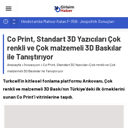
Hindistan’da Mahsur Kalan F-35B: Jeopolitik Sonuçları
Yapay Zeka Destekli Asistanlar: Elon Musk’tan Romantik Bir
Hamle mi?
Co Print, Standart 3D Yazıcıları Çok
Girişimcilik ve Yaşam Tarzı: Şehir Değişiminin Nedenleri ve
renkli ve Çok malzemeli 3D Baskılar
Etkileri
ile Tanıştırıyor
YZ ile Tüketici Girişimciliği: Yeni Sosyal Bağlantılar
Anasayfa
»
İnovasyon
»
Co Print, Standart 3D Yazıcıları Çok renkli ve Çok
Girişimciler İçin MYK Belgeli Personel İstihdamı Neden Artık
malzemeli 3D Baskılar ile Tanıştırıyor
Bir Tercih Değil, Zorunluluk?
Turkcell’in kitlesel fonlama platformu Arıkovanı, Çok
renkli ve malzemeli 3D Baskı’nın Türkiye’deki ilk örneklerini
sunan Co Print’i vitrinlerine taşıdı.