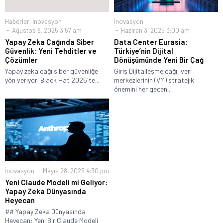
Haberler
,
İnovasyon
İnovasyon
Ağustos 8, 2025 3:57 am
Haziran 3, 2025 3:00 am
Yapay Zeka Çağında Siber
Data Center Eurasia:
Güvenlik: Yeni Tehditler ve
Türkiye’nin Dijital
Çözümler
Dönüşümünde Yeni Bir Çağ
Yapay zeka çağı siber güvenliğe
Giriş Dijitalleşme çağı, veri
yön veriyor! Black Hat 2025'te...
merkezlerinin (VM) stratejik
önemini her geçen...
İnovasyon
Mayıs 28, 2025 4:30 pm
Yeni Claude Modeli mi Geliyor:
Yapay Zeka Dünyasında
Heyecan
## Yapay Zeka Dünyasında
Heyecan: Yeni Bir Claude Modeli