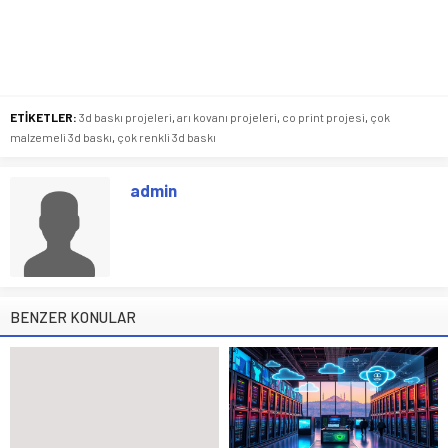
ETİKETLER:
3d baskı projeleri
,
arı kovanı projeleri
,
co print projesi
,
çok
malzemeli 3d baskı
,
çok renkli 3d baskı
admin
BENZER KONULAR