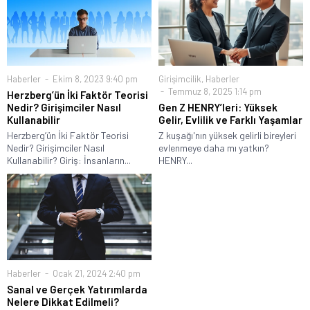
Haberler
Ekim 8, 2023 9:40 pm
Girişimcilik
,
Haberler
Temmuz 8, 2025 1:14 pm
Herzberg’ün İki Faktör Teorisi
Nedir? Girişimciler Nasıl
Gen Z HENRY’leri: Yüksek
Kullanabilir
Gelir, Evlilik ve Farklı Yaşamlar
Herzberg’ün İki Faktör Teorisi
Z kuşağı'nın yüksek gelirli bireyleri
Nedir? Girişimciler Nasıl
evlenmeye daha mı yatkın?
Kullanabilir? Giriş: İnsanların...
HENRY...
Haberler
Ocak 21, 2024 2:40 pm
Sanal ve Gerçek Yatırımlarda
Nelere Dikkat Edilmeli?