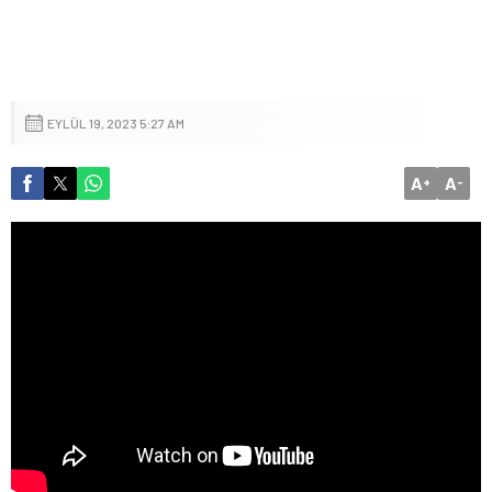
EYLÜL 19, 2023 5:27 AM
A
A
+
-