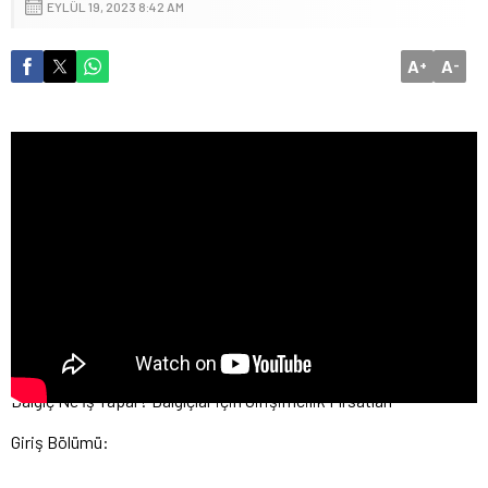
EYLÜL 19, 2023 8:42 AM
A
A
+
-
Dalgıç Ne İş Yapar? Dalgıçlar için Girişimcilik Fırsatları
Giriş Bölümü: