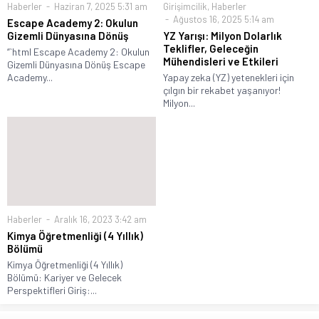
Haberler
Haziran 7, 2025 5:31 am
Girişimcilik
,
Haberler
Ağustos 16, 2025 5:14 am
Escape Academy 2: Okulun
Gizemli Dünyasına Dönüş
YZ Yarışı: Milyon Dolarlık
Teklifler, Geleceğin
“`html Escape Academy 2: Okulun
Mühendisleri ve Etkileri
Gizemli Dünyasına Dönüş Escape
Academy...
Yapay zeka (YZ) yetenekleri için
çılgın bir rekabet yaşanıyor!
Milyon...
Haberler
Aralık 16, 2023 3:42 am
Kimya Öğretmenliği (4 Yıllık)
Bölümü
Kimya Öğretmenliği (4 Yıllık)
Bölümü: Kariyer ve Gelecek
Perspektifleri Giriş:...