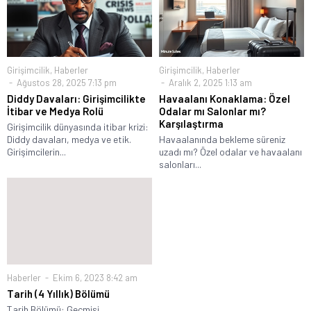
Girişimcilik
,
Haberler
Girişimcilik
,
Haberler
Ağustos 28, 2025 7:13 pm
Aralık 2, 2025 1:13 am
Diddy Davaları: Girişimcilikte
Havaalanı Konaklama: Özel
İtibar ve Medya Rolü
Odalar mı Salonlar mı?
Karşılaştırma
Girişimcilik dünyasında itibar krizi:
Diddy davaları, medya ve etik.
Havaalanında bekleme süreniz
Girişimcilerin...
uzadı mı? Özel odalar ve havaalanı
salonları...
Haberler
Ekim 6, 2023 8:42 am
Tarih (4 Yıllık) Bölümü
Tarih Bölümü: Geçmişi