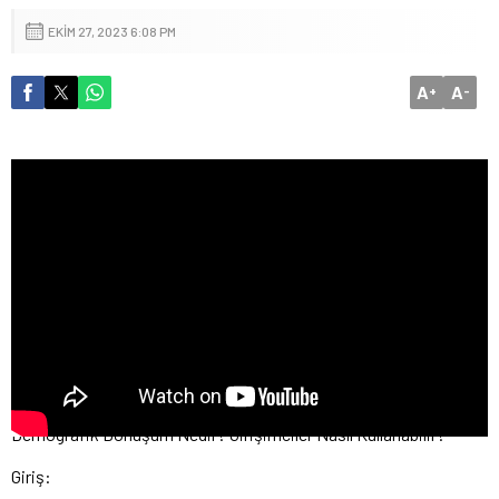
EKIM 27, 2023 6:08 PM
A
A
+
-
Demografik Dönüşüm Nedir? Girişimciler Nasıl Kullanabilir?
Giriş: