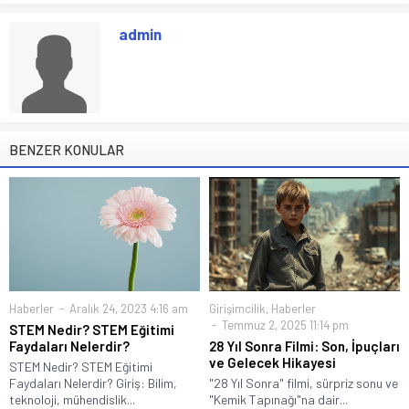
admin
BENZER KONULAR
Haberler
Aralık 24, 2023 4:16 am
Girişimcilik
,
Haberler
Temmuz 2, 2025 11:14 pm
STEM Nedir? STEM Eğitimi
Faydaları Nelerdir?
28 Yıl Sonra Filmi: Son, İpuçları
ve Gelecek Hikayesi
STEM Nedir? STEM Eğitimi
Faydaları Nelerdir? Giriş: Bilim,
"28 Yıl Sonra" filmi, sürpriz sonu ve
teknoloji, mühendislik...
"Kemik Tapınağı"na dair...