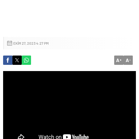
EKIM 27, 2023 4:27 PM
A
A
+
-