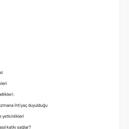
si
leri
likleri:
 uzmana ihtiyaç duyulduğu
 yetkinlikleri
asıl katkı sağlar?