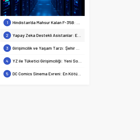
1
Hindistan’da Mahsur Kalan F-35B: Jeopolitik Sonuçları
2
Yapay Zeka Destekli Asistanlar: Elon Musk’tan Romantik Bir Hamle mi?
3
Girişimcilik ve Yaşam Tarzı: Şehir Değişiminin Nedenleri ve Etkileri
4
YZ ile Tüketici Girişimciliği: Yeni Sosyal Bağlantılar
5
DC Comics Sinema Evreni: En Kötülerden En İyilerine Bir Bakış