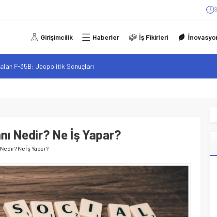
8
Girişimcilik
Haberler
İş Fikirleri
İnovasyo
alan F-35B: Jeopolitik Sonuçları
sistanlar: Elon Musk’tan Romantik Bir Hamle mi?
arzı: Şehir Değişiminin Nedenleri ve Etkileri
iliği: Yeni Sosyal Bağlantılar
elgeli Personel İstihdamı Neden Artık Bir Tercih Değil, Zorunluluk?
nı Nedir? Ne İş Yapar?
Nedir? Ne İş Yapar?