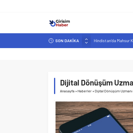
SON DAKİKA
Hindistan’da Mahsur K
Yapay Zeka Destekli A
Girişimcilik ve Yaşam T
YZ ile Tüketici Girişimc
Girişimciler İçin MYK B
Dijital Dönüşüm Uzma
Anasayfa
»
Haberler
»
Dijital Dönüşüm Uzmanı 