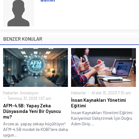
BENZER KONULAR
Haberler
,
İnovasyon
Haberler
Aralık 15, 2023 7:10 am
Temmuz 31, 2025 1:57 am
İnsan Kaynakları Yönetimi
AFM-4.5B: Yapay Zeka
Eğitimi
Dünyasında Yeni Bir Oyuncu
İnsan Kaynakları Yönetimi Eğitimi:
mu?
Kariyerinizi Geliştirmek İçin Doğru
Arcee.ai, yapay zekayı küçültüyor!
Adım Giriş:...
AFM-4.5B modeli ile KOBİ'lere daha
uygun...