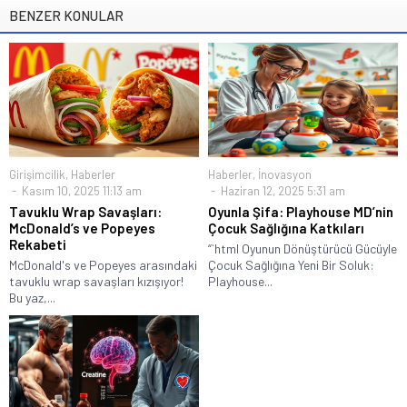
BENZER KONULAR
Girişimcilik
,
Haberler
Haberler
,
İnovasyon
Kasım 10, 2025 11:13 am
Haziran 12, 2025 5:31 am
Tavuklu Wrap Savaşları:
Oyunla Şifa: Playhouse MD’nin
McDonald’s ve Popeyes
Çocuk Sağlığına Katkıları
Rekabeti
“`html Oyunun Dönüştürücü Gücüyle
McDonald's ve Popeyes arasındaki
Çocuk Sağlığına Yeni Bir Soluk:
tavuklu wrap savaşları kızışıyor!
Playhouse...
Bu yaz,...