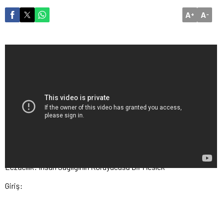
A
A
+
-
Eczacılık: İnsan Sağlığının Koruyucusu Bir Meslek
Giriş: