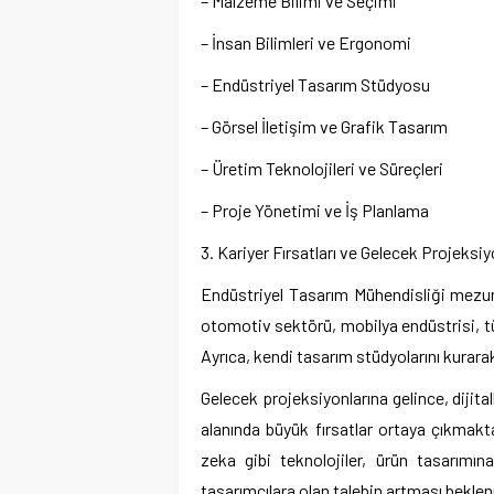
– Malzeme Bilimi ve Seçimi
– İnsan Bilimleri ve Ergonomi
– Endüstriyel Tasarım Stüdyosu
– Görsel İletişim ve Grafik Tasarım
– Üretim Teknolojileri ve Süreçleri
– Proje Yönetimi ve İş Planlama
3. Kariyer Fırsatları ve Gelecek Projeksiy
Endüstriyel Tasarım Mühendisliği mezunla
otomotiv sektörü, mobilya endüstrisi, tük
Ayrıca, kendi tasarım stüdyolarını kurarak
Gelecek projeksiyonlarına gelince, dijita
alanında büyük fırsatlar ortaya çıkmakta
zeka gibi teknolojiler, ürün tasarımın
tasarımcılara olan talebin artması bekle