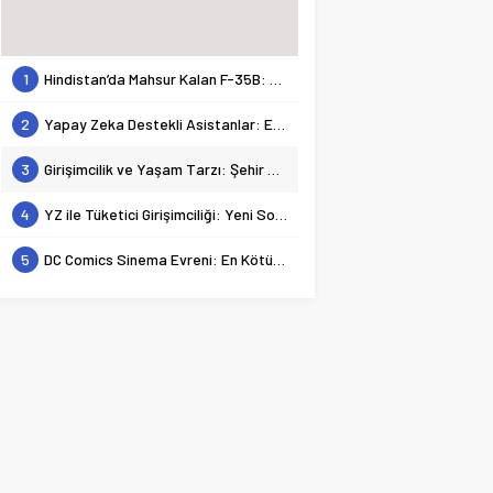
1
Hindistan’da Mahsur Kalan F-35B: Jeopolitik Sonuçları
2
Yapay Zeka Destekli Asistanlar: Elon Musk’tan Romantik Bir Hamle mi?
3
Girişimcilik ve Yaşam Tarzı: Şehir Değişiminin Nedenleri ve Etkileri
4
YZ ile Tüketici Girişimciliği: Yeni Sosyal Bağlantılar
5
DC Comics Sinema Evreni: En Kötülerden En İyilerine Bir Bakış