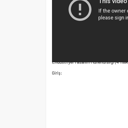
Endüstriyel Tasarım Mühendisliği (4 Yıllı
Giriş: