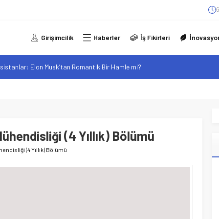
6
Girişimcilik
Haberler
İş Fikirleri
İnovasyo
sistanlar: Elon Musk’tan Romantik Bir Hamle mi?
arzı: Şehir Değişiminin Nedenleri ve Etkileri
iliği: Yeni Sosyal Bağlantılar
elgeli Personel İstihdamı Neden Artık Bir Tercih Değil, Zorunluluk?
alan F-35B: Jeopolitik Sonuçları
ühendisliği (4 Yıllık) Bölümü
ndisliği (4 Yıllık) Bölümü