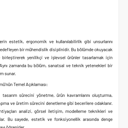
rin estetik, ergonomik ve kullanılabilirlik gibi unsurlarını
hedefleyen bir mühendislik disiplinidir. Bu bölümde okuyacak
 birleştirerek yenilikçi ve işlevsel ürünler tasarlamak için
r. Aynı zamanda bu bölüm, sanatsal ve teknik yetenekleri bir
am sunar.
ümü’nün Temel Açıklaması:
n tasarım sürecini yönetme, ürün kavramlarını oluşturma,
apma ve üretim sürecini denetleme gibi becerilere odaklanır.
htiyaçları analizi, görsel iletişim, modelleme teknikleri ve
lırlar. Bu sayede, estetik ve fonksiyonellik arasında denge
ayı öğrenirler.