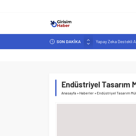
SON DAKİKA
Yapay Zeka Destekli A
Girişimcilik ve Yaşam T
YZ ile Tüketici Girişimc
Girişimciler İçin MYK B
Hindistan’da Mahsur K
Endüstriyel Tasarım M
Anasayfa
»
Haberler
»
Endüstriyel Tasarım Mühe