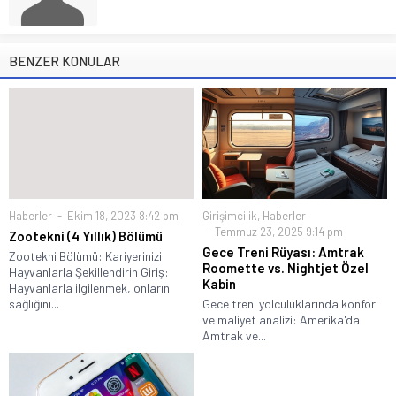
BENZER KONULAR
Haberler
Ekim 18, 2023 8:42 pm
Girişimcilik
,
Haberler
Temmuz 23, 2025 9:14 pm
Zootekni (4 Yıllık) Bölümü
Gece Treni Rüyası: Amtrak
Zootekni Bölümü: Kariyerinizi
Roomette vs. Nightjet Özel
Hayvanlarla Şekillendirin Giriş:
Kabin
Hayvanlarla ilgilenmek, onların
sağlığını...
Gece treni yolculuklarında konfor
ve maliyet analizi: Amerika'da
Amtrak ve...