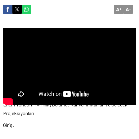
A
A
+
-
Enerji Yönetimi (4 Yıllık) Bölümü: Kariyer İmkanları ve Gelecek
Projeksiyonları
Giriş: