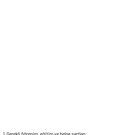
1. Gerekli öğrenim, eğitim ve belge şartları: