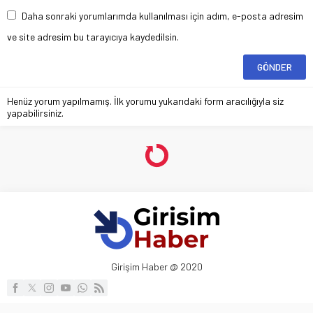
Daha sonraki yorumlarımda kullanılması için adım, e-posta adresim
ve site adresim bu tarayıcıya kaydedilsin.
Henüz yorum yapılmamış. İlk yorumu yukarıdaki form aracılığıyla siz
yapabilirsiniz.
Dropshipping 101: Dropshippinge
Başlama Rehberi
Anasayfa
»
Haberler
»
Dropshipping 101: Dropshippinge Başlama Rehberi
Dropshippinge Başlama Rehberi elektronik rehber, pasif
gelir elde etmek isteyenler için başucu başvuru makalesi
haline gelecek detayları içerir.