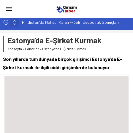
Hindistan’da Mahsur Kalan F-35B: Jeopolitik Sonuçları
Yapay Zeka Destekli Asistanlar: Elon Musk’tan Romantik Bir
Hamle mi?
Estonya’da E-Şirket Kurmak
Girişimcilik ve Yaşam Tarzı: Şehir Değişiminin Nedenleri ve
Anasayfa
»
Haberler
»
Estonya’da E-Şirket Kurmak
Etkileri
Son yıllarda tüm dünyada birçok girişimci Estonya’da E-
YZ ile Tüketici Girişimciliği: Yeni Sosyal Bağlantılar
Şirket kurmak ile ilgili ciddi girişimlerde bulunuyor.
Girişimciler İçin MYK Belgeli Personel İstihdamı Neden Artık
Bir Tercih Değil, Zorunluluk?