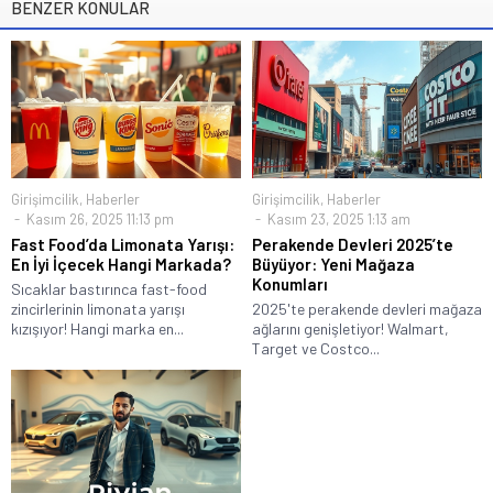
BENZER KONULAR
Girişimcilik
,
Haberler
Girişimcilik
,
Haberler
Kasım 26, 2025 11:13 pm
Kasım 23, 2025 1:13 am
Fast Food’da Limonata Yarışı:
Perakende Devleri 2025’te
En İyi İçecek Hangi Markada?
Büyüyor: Yeni Mağaza
Konumları
Sıcaklar bastırınca fast-food
zincirlerinin limonata yarışı
2025'te perakende devleri mağaza
kızışıyor! Hangi marka en...
ağlarını genişletiyor! Walmart,
Target ve Costco...