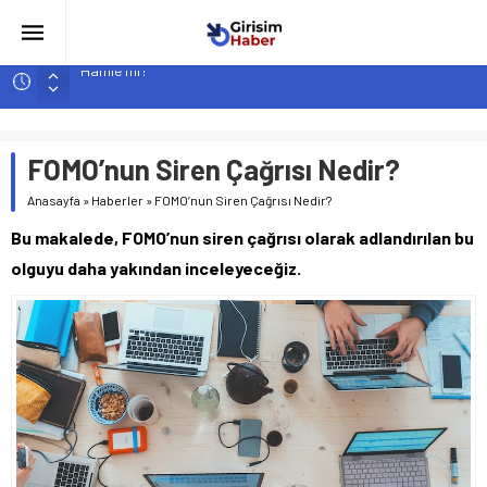
Girişimcilik ve Yaşam Tarzı: Şehir Değişiminin Nedenleri ve
Etkileri
YZ ile Tüketici Girişimciliği: Yeni Sosyal Bağlantılar
FOMO’nun Siren Çağrısı Nedir?
Girişimciler İçin MYK Belgeli Personel İstihdamı Neden Artık
Bir Tercih Değil, Zorunluluk?
Anasayfa
»
Haberler
»
FOMO’nun Siren Çağrısı Nedir?
Hindistan’da Mahsur Kalan F-35B: Jeopolitik Sonuçları
Bu makalede, FOMO’nun siren çağrısı olarak adlandırılan bu
Yapay Zeka Destekli Asistanlar: Elon Musk’tan Romantik Bir
olguyu daha yakından inceleyeceğiz.
Hamle mi?