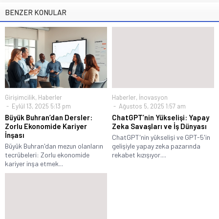
BENZER KONULAR
Girişimcilik
,
Haberler
Haberler
,
İnovasyon
Eylül 13, 2025 5:13 pm
Ağustos 5, 2025 1:57 am
Büyük Buhran’dan Dersler:
ChatGPT’nin Yükselişi: Yapay
Zorlu Ekonomide Kariyer
Zeka Savaşları ve İş Dünyası
İnşası
ChatGPT'nin yükselişi ve GPT-5'in
Büyük Buhran'dan mezun olanların
gelişiyle yapay zeka pazarında
tecrübeleri: Zorlu ekonomide
rekabet kızışıyor....
kariyer inşa etmek...