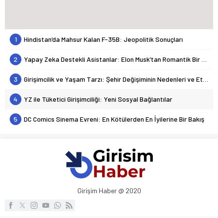
1
Hindistan’da Mahsur Kalan F-35B: Jeopolitik Sonuçları
2
Yapay Zeka Destekli Asistanlar: Elon Musk’tan Romantik Bir Hamle mi?
3
Girişimcilik ve Yaşam Tarzı: Şehir Değişiminin Nedenleri ve Etkileri
4
YZ ile Tüketici Girişimciliği: Yeni Sosyal Bağlantılar
5
DC Comics Sinema Evreni: En Kötülerden En İyilerine Bir Bakış
Girişim Haber @ 2020