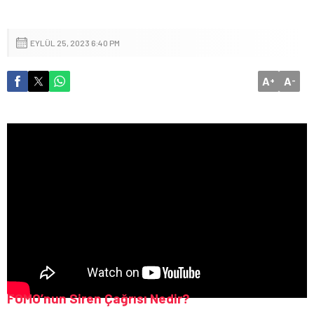
EYLÜL 25, 2023 6:40 PM
A
A
+
-
FOMO’nun Siren Çağrısı Nedir?