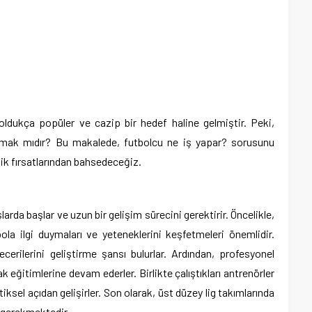
oldukça popüler ve cazip bir hedef haline gelmiştir. Peki,
mak mıdır? Bu makalede, futbolcu ne iş yapar? sorusunu
ilik fırsatlarından bahsedeceğiz.
arda başlar ve uzun bir gelişim sürecini gerektirir. Öncelikle,
ola ilgi duymaları ve yeteneklerini keşfetmeleri önemlidir.
erilerini geliştirme şansı bulurlar. Ardından, profesyonel
ak eğitimlerine devam ederler. Birlikte çalıştıkları antrenörler
tiksel açıdan gelişirler. Son olarak, üst düzey lig takımlarında
ı gerekmektedir.