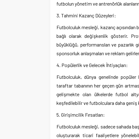
futbolun yönetim ve antrenörlük alanların
3. Tahmini Kazanç Düzeyleri:
Futbolculuk mesleği, kazanç açısından bü
bağlı olarak değişkenlik gösterir. Pro
büyüklüğü, performansları ve pazarlık güç
sponsorluk anlaşmaları ve reklam gelirleri
4. Popülerlik ve Gelecek İhtiyaçları:
Futbolculuk, dünya genelinde popüler bi
taraftar tabanının her geçen gün artması,
gelişmekte olan ülkelerde futbol altya
keşfedilebilir ve futbolculara daha geniş ka
5. Girişimcilik Fırsatları:
Futbolculuk mesleği, sadece sahada başarı
oluşturarak ticari faaliyetlere yöneleb