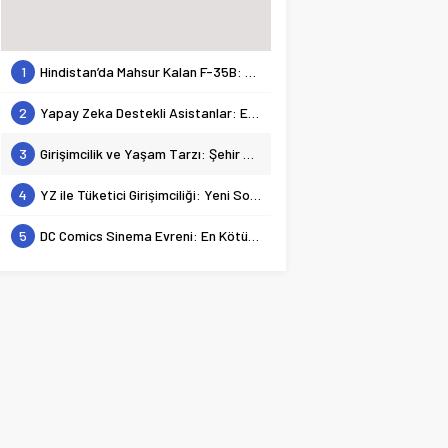
1
Hindistan’da Mahsur Kalan F-35B: Jeopolitik Sonuçları
2
Yapay Zeka Destekli Asistanlar: Elon Musk’tan Romantik Bir Hamle mi?
3
Girişimcilik ve Yaşam Tarzı: Şehir Değişiminin Nedenleri ve Etkileri
4
YZ ile Tüketici Girişimciliği: Yeni Sosyal Bağlantılar
5
DC Comics Sinema Evreni: En Kötülerden En İyilerine Bir Bakış