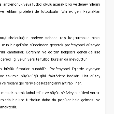
ıca, antrenörlük veya futbol okulu açarak bilgi ve deneyimlerini
 ve reklam projeleri de futbolcular için ek gelir kaynakları
tı,futbolculuğun sadece sahada top koşturmakla sınırlı
, uzun bir gelişim sürecinden geçerek profesyonel düzeyde
ni kanıtlarlar. Öğrenim ve eğitim belgeleri genellikle lise
a gerekliliği ve üniversite futbol bursları da mevcuttur.
 büyük fırsatlar sunabilir. Profesyonel liglerde oynayan
 ve takımın büyüklüğü gibi faktörlere bağlıdır. Üst düzey
e reklam gelirleriyle de kazançlarını artırabilirler.
eslek olarak kabul edilir ve büyük bir izleyici kitlesi vardır.
rımlarla birlikte futbolun daha da popüler hale gelmesi ve
enmektedir.