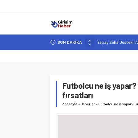
SON DAKİKA
Yapay Zeka Destekli A
Girişimcilik ve Yaşam T
YZ ile Tüketici Girişimc
Girişimciler İçin MYK B
Hindistan’da Mahsur K
Futbolcu ne iş yapar? 
fırsatları
Anasayfa
»
Haberler
»
Futbolcu ne iş yapar? Fut