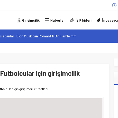
6
Girişimcilik
Haberler
İş Fikirleri
İnovasyo
sistanlar: Elon Musk’tan Romantik Bir Hamle mi?
arzı: Şehir Değişiminin Nedenleri ve Etkileri
iliği: Yeni Sosyal Bağlantılar
elgeli Personel İstihdamı Neden Artık Bir Tercih Değil, Zorunluluk?
alan F-35B: Jeopolitik Sonuçları
Futbolcular için girişimcilik
bolcular için girişimcilik fırsatları