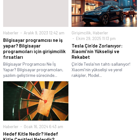
Haberler
Aralık 9, 2023 12:42 am
Girişimcilik
,
Haberler
Ekim 29, 2025 11:13 pm
Bilgisayar programcısı ne iş
yapar? Bilgisayar
Tesla Çin’de Zorlanıyor:
programcıları için girişimcilik
Xiaomi’nin Yükselişi ve
fırsatları
Rekabet
Bilgisayar Programcısı Ne İş
Çin'de Tesla'nın tahtı sallanıyor!
Yapar? Bilgisayar programcıları,
Xiaomi'nin yükselişi ve yerel
yazılım geliştirme sürecinde...
rakipler, Model...
Haberler
Ocak 16, 2024 6:43 am
Hedef Kitle Nedir? Hedef
Kitle Çeşitleri Nelerdir?