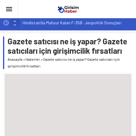
Hindistan’da Mahsur Kalan F-35B: Jeopolitik Sonuçları
Yapay Zeka Destekli Asistanlar: Elon Musk’tan Romantik Bir
Hamle mi?
Gazete satıcısı ne iş yapar? Gazete
Girişimcilik ve Yaşam Tarzı: Şehir Değişiminin Nedenleri ve
satıcıları için girişimcilik fırsatları
Etkileri
Anasayfa
»
Haberler
»
Gazete satıcısı ne iş yapar? Gazete satıcıları için
YZ ile Tüketici Girişimciliği: Yeni Sosyal Bağlantılar
girişimcilik fırsatları
Girişimciler İçin MYK Belgeli Personel İstihdamı Neden Artık
Bir Tercih Değil, Zorunluluk?