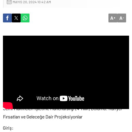
MAYIS 20, 2024 10:42 AM
A
A
+
-
Gemi Makineleri İşletme Mühendisliği (4 Yıllık) Bölümü: Kariyer
Fırsatları ve Geleceğe Dair Projeksiyonlar
Giriş: