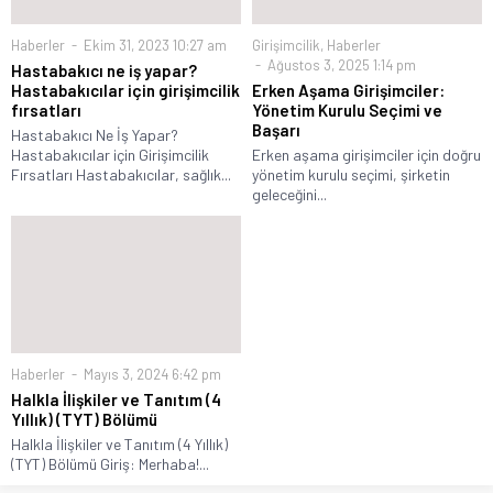
Haberler
Ekim 31, 2023 10:27 am
Girişimcilik
,
Haberler
Ağustos 3, 2025 1:14 pm
Hastabakıcı ne iş yapar?
Hastabakıcılar için girişimcilik
Erken Aşama Girişimciler:
fırsatları
Yönetim Kurulu Seçimi ve
Başarı
Hastabakıcı Ne İş Yapar?
Hastabakıcılar için Girişimcilik
Erken aşama girişimciler için doğru
Fırsatları Hastabakıcılar, sağlık...
yönetim kurulu seçimi, şirketin
geleceğini...
Haberler
Mayıs 3, 2024 6:42 pm
Halkla İlişkiler ve Tanıtım (4
Yıllık) (TYT) Bölümü
Halkla İlişkiler ve Tanıtım (4 Yıllık)
(TYT) Bölümü Giriş: Merhaba!...