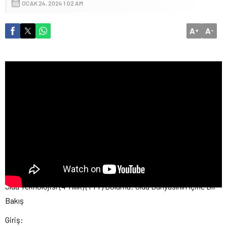
OCAK 24, 2024 1:02 AM
A
A
+
-
Gıda Teknolojisi (4 Yıllık) (TYT) Bölümü: Gıda Dünyasının İçine Bir
Bakış
Giriş: