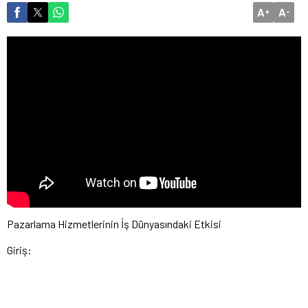
A
A
+
-
Pazarlama Hizmetlerinin İş Dünyasındaki Etkisi
Giriş: