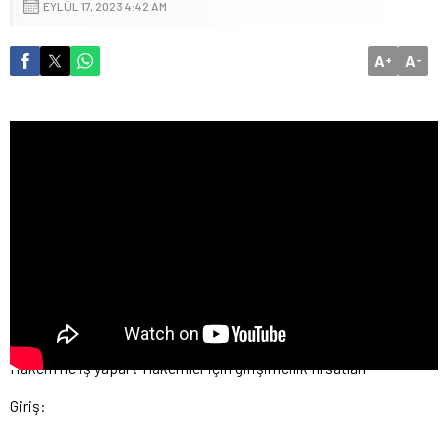
EYLÜL 17, 2023 4:42 AM
A
A
+
-
Hakem ne iş yapar? Hakemler için girişimcilik fırsatları
Giriş: