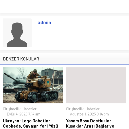
admin
BENZER KONULAR
Girişimcilik
,
Haberler
Girişimcilik
,
Haberler
Eylül 4, 2025 7:14 am
Ağustos 1, 2025 9:14 pm
Ukrayna: Lego Robotlar
Yaşam Boyu Dostluklar:
Cephede, Savaşın Yeni Yüzü
Kuşaklar Arası Bağlar ve