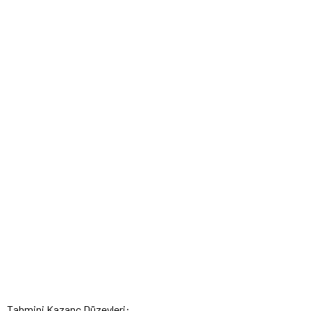
Tahmini Kazanç Düzeyleri: