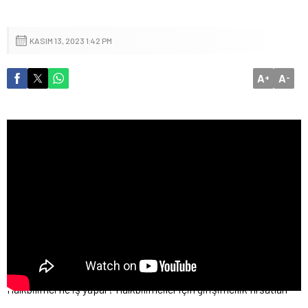
KASIM 13, 2023 1:42 PM
A
A
+
-
Halkbilimci ne iş yapar? Halkbilimciler için girişimcilik fırsatları