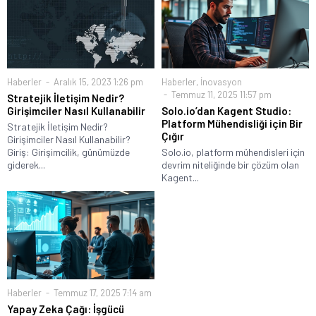
Haberler
Aralık 15, 2023 1:26 pm
Haberler
,
İnovasyon
Temmuz 11, 2025 11:57 pm
Stratejik İletişim Nedir?
Girişimciler Nasıl Kullanabilir
Solo.io’dan Kagent Studio:
Platform Mühendisliği için Bir
Stratejik İletişim Nedir?
Çığır
Girişimciler Nasıl Kullanabilir?
Giriş: Girişimcilik, günümüzde
Solo.io, platform mühendisleri için
giderek...
devrim niteliğinde bir çözüm olan
Kagent...
Haberler
Temmuz 17, 2025 7:14 am
Yapay Zeka Çağı: İşgücü