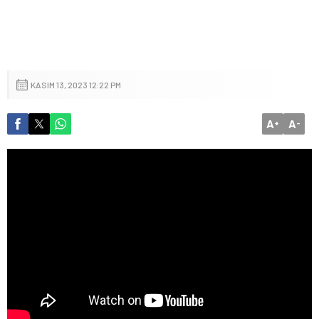
KASIM 13, 2023 12:22 PM
A
A
+
-