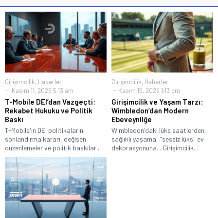
Girişimcilik
,
Haberler
Girişimcilik
,
Haberler
Kasım 11, 2025 5:13 am
Kasım 15, 2025 1:13 pm
T-Mobile DEI’dan Vazgeçti:
Girişimcilik ve Yaşam Tarzı:
Rekabet Hukuku ve Politik
Wimbledon’dan Modern
Baskı
Ebeveynliğe
T-Mobile'ın DEI politikalarını
Wimbledon'daki lüks saatlerden,
sonlandırma kararı, değişen
sağlıklı yaşama, "sessiz lüks" ev
düzenlemeler ve politik baskılar...
dekorasyonuna... Girişimcilik...