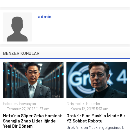
admin
BENZER KONULAR
Haberler
,
İnovasyon
Girişimcilik
,
Haberler
Temmuz 27, 2025 11:57 am
Kasım 12, 2025 5:13 am
Meta’nın Süper Zeka Hamlesi:
Grok 4: Elon Musk’ın İzinde Bir
Shengjia Zhao Liderliğinde
YZ Sohbet Robotu
Yeni Bir Dönem
Grok 4: Elon Musk'ın gölgesinde bir