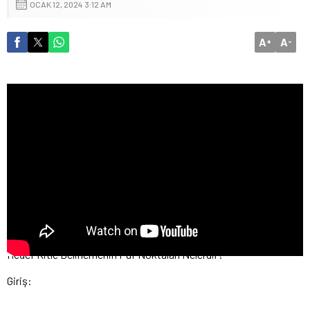
OCAK 12, 2024 3:12 AM
A
A
+
-
Hedef Kitle Belirlemenin Püf Noktaları Nelerdir?
Giriş: