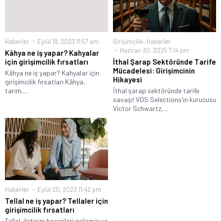
Haberler
Eylül 19, 2023 11:57 am
Girişimcilik
,
Haberler
Haziran 30, 2025 7:14 pm
Kâhya ne iş yapar? Kahyalar
için girişimcilik fırsatları
İthal Şarap Sektöründe Tarife
Mücadelesi: Girişimcinin
Kâhya ne iş yapar? Kahyalar için
Hikayesi
girişimcilik fırsatları Kâhya,
tarım,...
İthal şarap sektöründe tarife
savaşı! VOS Selections'ın kurucusu
Victor Schwartz,...
Haberler
Eylül 20, 2023 11:42 pm
Tellal ne iş yapar? Tellaler için
girişimcilik fırsatları
Tellal, iletişim becerileri gelişmiş ve