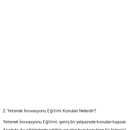
2. Yetenek İnovasyonu Eğitimi Konuları Nelerdir?
Yetenek İnovasyonu Eğitimi, geniş bir yelpazede konuları kapsar.
Aşağıda, bu eğitimlerde sıklıkla yer alan bazı konuların bir listesini