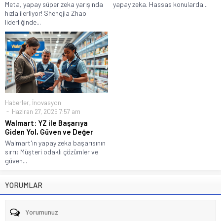
Meta, yapay süper zeka yarışında
yapay zeka. Hassas konularda...
hızla ilerliyor! Shengjia Zhao
liderliğinde...
Haberler
,
İnovasyon
Haziran 27, 2025 7:57 am
Walmart: YZ ile Başarıya
Giden Yol, Güven ve Değer
Walmart'ın yapay zeka başarısının
sırrı: Müşteri odaklı çözümler ve
güven...
YORUMLAR