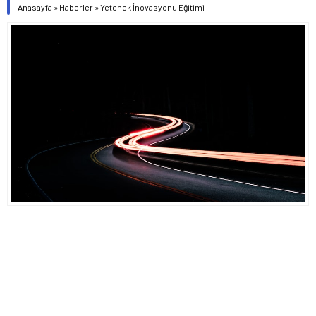
Anasayfa
»
Haberler
»
Yetenek İnovasyonu Eğitimi