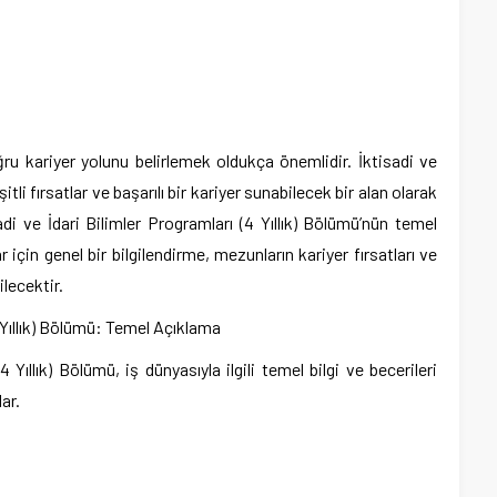
ğru kariyer yolunu belirlemek oldukça önemlidir. İktisadi ve
itli fırsatlar ve başarılı bir kariyer sunabilecek bir alan olarak
i ve İdari Bilimler Programları (4 Yıllık) Bölümü’nün temel
çin genel bir bilgilendirme, mezunların kariyer fırsatları ve
ilecektir.
(4 Yıllık) Bölümü: Temel Açıklama
4 Yıllık) Bölümü, iş dünyasıyla ilgili temel bilgi ve becerileri
ar.