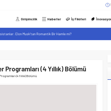
7
Girişimcilik
Haberler
İş Fikirleri
İnovasyo
sistanlar: Elon Musk’tan Romantik Bir Hamle mi?
arzı: Şehir Değişiminin Nedenleri ve Etkileri
iliği: Yeni Sosyal Bağlantılar
elgeli Personel İstihdamı Neden Artık Bir Tercih Değil, Zorunluluk?
alan F-35B: Jeopolitik Sonuçları
ler Programları (4 Yıllık) Bölümü
r Programları (4 Yıllık) Bölümü