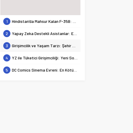
1
Hindistan’da Mahsur Kalan F-35B: Jeopolitik Sonuçları
2
Yapay Zeka Destekli Asistanlar: Elon Musk’tan Romantik Bir Hamle mi?
3
Girişimcilik ve Yaşam Tarzı: Şehir Değişiminin Nedenleri ve Etkileri
4
YZ ile Tüketici Girişimciliği: Yeni Sosyal Bağlantılar
5
DC Comics Sinema Evreni: En Kötülerden En İyilerine Bir Bakış