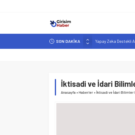
SON DAKİKA
Yapay Zeka Destekli A
Girişimcilik ve Yaşam T
YZ ile Tüketici Girişimc
Girişimciler İçin MYK B
Hindistan’da Mahsur K
İktisadi ve İdari Bilim
Anasayfa
»
Haberler
»
İktisadi ve İdari Bilimle