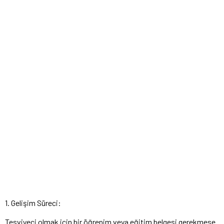
1. Gelişim Süreci:
Tesviyeci olmak için bir öğrenim veya eğitim belgesi gerekmese