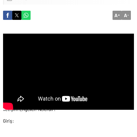
A
A
+
-
İletişim Engelleri Nelerdir?
Giriş: