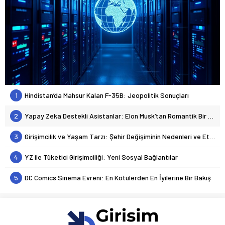
1
Hindistan’da Mahsur Kalan F-35B: Jeopolitik Sonuçları
2
Yapay Zeka Destekli Asistanlar: Elon Musk’tan Romantik Bir Hamle mi?
3
Girişimcilik ve Yaşam Tarzı: Şehir Değişiminin Nedenleri ve Etkileri
4
YZ ile Tüketici Girişimciliği: Yeni Sosyal Bağlantılar
5
DC Comics Sinema Evreni: En Kötülerden En İyilerine Bir Bakış