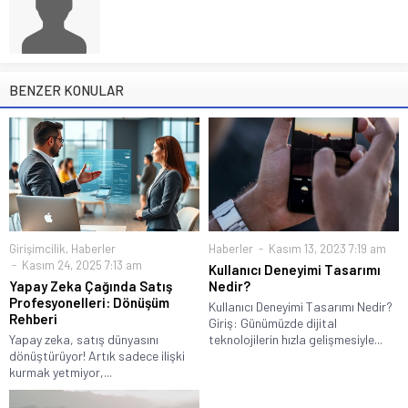
BENZER KONULAR
Girişimcilik
,
Haberler
Haberler
Kasım 13, 2023 7:19 am
Kasım 24, 2025 7:13 am
Kullanıcı Deneyimi Tasarımı
Yapay Zeka Çağında Satış
Nedir?
Profesyonelleri: Dönüşüm
Kullanıcı Deneyimi Tasarımı Nedir?
Rehberi
Giriş: Günümüzde dijital
Yapay zeka, satış dünyasını
teknolojilerin hızla gelişmesiyle...
dönüştürüyor! Artık sadece ilişki
kurmak yetmiyor,...