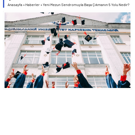
Anasayfa
»
Haberler
»
Yeni Mezun Sendromuyla Başa Çıkmanın 5 Yolu Nedir?