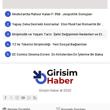
1
Hindistan’da Mahsur Kalan F-35B: Jeopolitik Sonuçları
2
Yapay Zeka Destekli Asistanlar: Elon Musk’tan Romantik Bir Hamle mi?
3
Girişimcilik ve Yaşam Tarzı: Şehir Değişiminin Nedenleri ve Etkileri
4
YZ ile Tüketici Girişimciliği: Yeni Sosyal Bağlantılar
5
DC Comics Sinema Evreni: En Kötülerden En İyilerine Bir Bakış
Girişim Haber @ 2020
Girişim Sözlüğü
Kosgeb Soruları