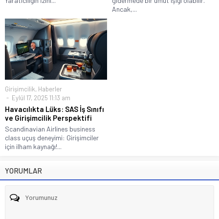
Yaratıcılığın İzini...
gidermede bir umut ışığı olabilir.
Ancak,...
Girişimcilik
,
Haberler
Eylül 17, 2025 11:13 am
Havacılıkta Lüks: SAS İş Sınıfı
ve Girişimcilik Perspektifi
Scandinavian Airlines business
class uçuş deneyimi: Girişimciler
için ilham kaynağı!...
YORUMLAR