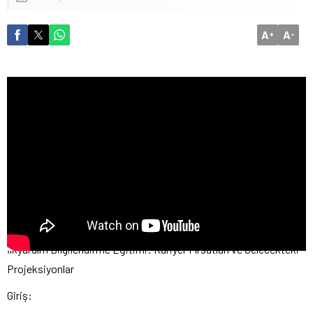
A
A
+
-
İlkyardım Bilgilendirme Eğitimi: Kariyer Fırsatları ve Gelecekteki
Projeksiyonlar
Giriş: