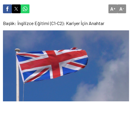
A
A
+
-
Başlık: İngilizce Eğitimi (C1-C2): Kariyer İçin Anahtar