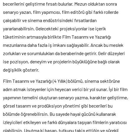
becerilerini geliştirme fırsatı bulurlar. Mezun olduktan sonra
senaryo yazarı, film yapımcısı, film editörü gibi farklı rollerde
çalışabilir ve sinema endüstrisindeki fırsatlardan
yararlanabilirsin. Gelecekteki projeksiyonlar ise içerik
tüketiminin artmasıyla birlikte Film Tasarımı ve Yazarlığı
mezunlarına daha fazla iş imkanı sağlayabilir. Ancak bu meslek
zorlukları ve sorumlulukları da beraberinde getirir. Gelir düzeyleri
ise pozisyon, deneyim ve projelerin büyüklüğüne bağlı olarak
değişiklik gösterir.
Film Tasarımı ve Yazarlığı (4 Yıllık) bölümü, sinema sektörüne
adım atmak isteyenler için heyecan verici bir yol sunar. İyi bir film
yapımının temelini oluşturan senaryo yazma, karakter geliştirme,
görsel tasarım ve prodüksiyon yönetimi gibi becerileri bu
bölümde öğrenebilirsin. Bu sayede hayal gücünü kullanarak
izleyicileri etkileyen ve farklı dünyalara taşıyan filmlerin yaratıcısı
olabilirsin. Unutma ki başarı, tutkunu takip ettiğin ve sürekli