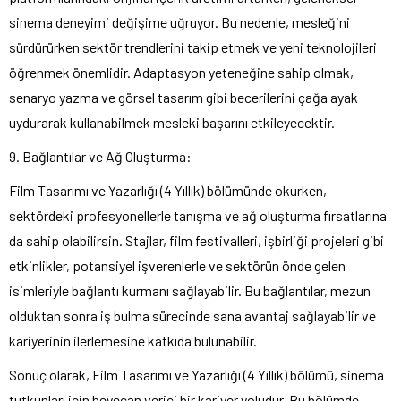
sinema deneyimi değişime uğruyor. Bu nedenle, mesleğini
sürdürürken sektör trendlerini takip etmek ve yeni teknolojileri
öğrenmek önemlidir. Adaptasyon yeteneğine sahip olmak,
senaryo yazma ve görsel tasarım gibi becerilerini çağa ayak
uydurarak kullanabilmek mesleki başarını etkileyecektir.
9. Bağlantılar ve Ağ Oluşturma:
Film Tasarımı ve Yazarlığı (4 Yıllık) bölümünde okurken,
sektördeki profesyonellerle tanışma ve ağ oluşturma fırsatlarına
da sahip olabilirsin. Stajlar, film festivalleri, işbirliği projeleri gibi
etkinlikler, potansiyel işverenlerle ve sektörün önde gelen
isimleriyle bağlantı kurmanı sağlayabilir. Bu bağlantılar, mezun
olduktan sonra iş bulma sürecinde sana avantaj sağlayabilir ve
kariyerinin ilerlemesine katkıda bulunabilir.
Sonuç olarak, Film Tasarımı ve Yazarlığı (4 Yıllık) bölümü, sinema
tutkunları için heyecan verici bir kariyer yoludur. Bu bölümde