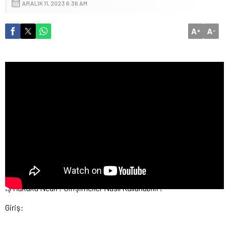
ARALIK 11, 2023 6:36 AM
A
A
+
-
İş Hukuku Nedir? Girişimciler Nasıl Kullanabilir?
Giriş: