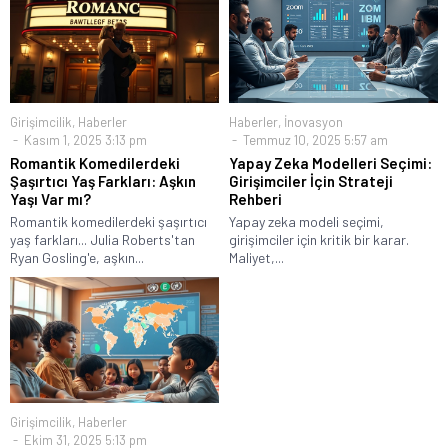
Girişimcilik
,
Haberler
Haberler
,
İnovasyon
Kasım 1, 2025 3:13 pm
Temmuz 10, 2025 5:57 am
Romantik Komedilerdeki
Yapay Zeka Modelleri Seçimi:
Şaşırtıcı Yaş Farkları: Aşkın
Girişimciler İçin Strateji
Yaşı Var mı?
Rehberi
Romantik komedilerdeki şaşırtıcı
Yapay zeka modeli seçimi,
yaş farkları... Julia Roberts'tan
girişimciler için kritik bir karar.
Ryan Gosling'e, aşkın...
Maliyet,...
Girişimcilik
,
Haberler
Ekim 31, 2025 5:13 pm