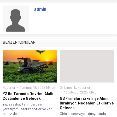
admin
BENZER KONULAR
Haberler
Temmuz 19, 2025 1:14 pm
Girişimcilik
,
Haberler
Ağustos 6, 2025 7:14 pm
YZ ile Tarımda Devrim: Akıllı
Çözümler ve Gelecek
GS Firmaları Erken İşe Alımı
Bırakıyor: Nedenler, Etkiler ve
Yapay zeka, tarımda devrim
Gelecek
yaratıyor! Lazer robotlar ve veri
analiziyle...
Girişim sermayesi dünyasında