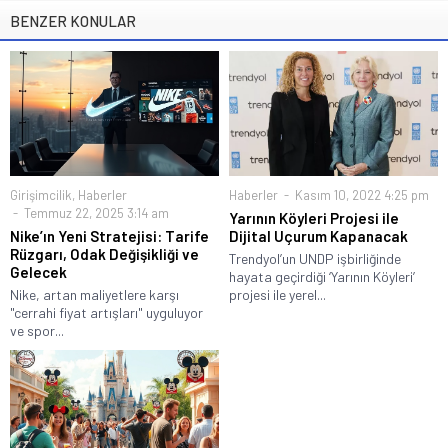
BENZER KONULAR
Girişimcilik
,
Haberler
Haberler
Kasım 10, 2022 4:25 pm
Temmuz 22, 2025 3:14 am
Yarının Köyleri Projesi ile
Nike’ın Yeni Stratejisi: Tarife
Dijital Uçurum Kapanacak
Rüzgarı, Odak Değişikliği ve
Trendyol’un UNDP işbirliğinde
Gelecek
hayata geçirdiği ‘Yarının Köyleri’
Nike, artan maliyetlere karşı
projesi ile yerel...
"cerrahi fiyat artışları" uyguluyor
ve spor...