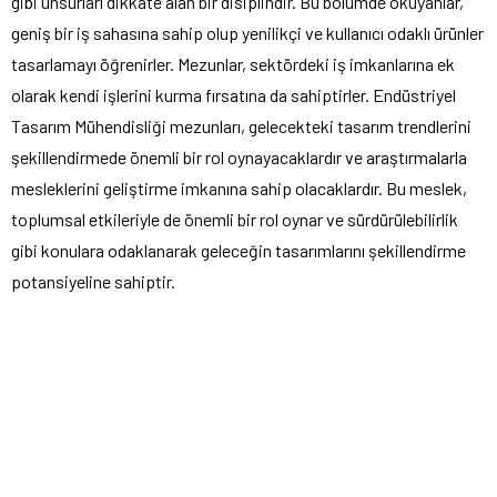
gibi unsurları dikkate alan bir disiplindir. Bu bölümde okuyanlar,
geniş bir iş sahasına sahip olup yenilikçi ve kullanıcı odaklı ürünler
tasarlamayı öğrenirler. Mezunlar, sektördeki iş imkanlarına ek
olarak kendi işlerini kurma fırsatına da sahiptirler. Endüstriyel
Tasarım Mühendisliği mezunları, gelecekteki tasarım trendlerini
şekillendirmede önemli bir rol oynayacaklardır ve araştırmalarla
mesleklerini geliştirme imkanına sahip olacaklardır. Bu meslek,
toplumsal etkileriyle de önemli bir rol oynar ve sürdürülebilirlik
gibi konulara odaklanarak geleceğin tasarımlarını şekillendirme
potansiyeline sahiptir.