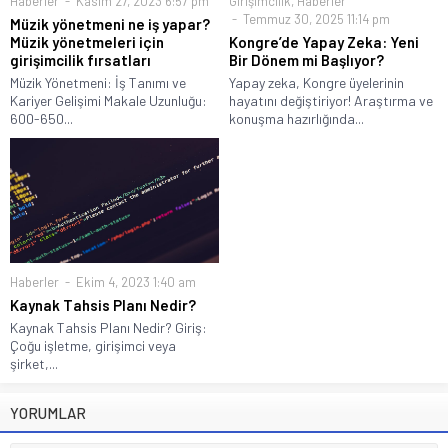
Haberler
Kasım 27, 2023 6:57 pm
Girişimcilik
,
Haberler
Temmuz 30, 2025 11:14 pm
Müzik yönetmeni ne iş yapar?
Müzik yönetmeleri için
Kongre’de Yapay Zeka: Yeni
girişimcilik fırsatları
Bir Dönem mi Başlıyor?
Müzik Yönetmeni: İş Tanımı ve
Yapay zeka, Kongre üyelerinin
Kariyer Gelişimi Makale Uzunluğu:
hayatını değiştiriyor! Araştırma ve
600-650...
konuşma hazırlığında...
Haberler
Ekim 4, 2023 1:40 am
Kaynak Tahsis Planı Nedir?
Kaynak Tahsis Planı Nedir? Giriş:
Çoğu işletme, girişimci veya
şirket,...
YORUMLAR