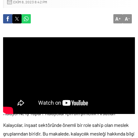
EKIM 8, 2023 8:42 PM
A
A
+
-
Kalaycı Ne İş Yapar? Kalaycılar için Girişimcilik Fırsatları
Kalaycılar, inşaat sektöründe önemli bir role sahip olan meslek
gruplarından biridir. Bu makalede, kalaycılık mesleği hakkında bilgi