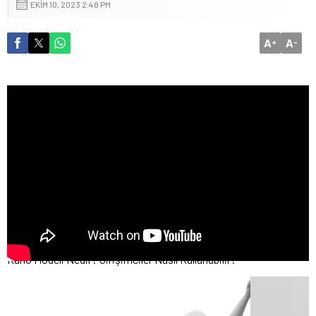
EKIM 10, 2023 2:48 PM
A
A
+
-
Kano Modeli Nedir? Girişimciler Nasıl Kullanabilir?