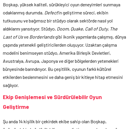
Boşkap, yüksek kaliteli, sürükleyici oyun deneyimleri sunmaya
odaklanmış durumda.
Defect
‘in geliştirme süreci, ekibin
tutkusunu ve bağımsız bir stüdyo olarak sektörde nasıl yol
aldıklarını yansıtıyor. Stüdyo,
Doom
,
Quake
,
Call of Duty
,
The
Last of Us
ve
Borderlands
gibi ikonik yapımlarda çalışmış, dünya
çapında yetenekli geliştiricilerden oluşuyor. Uzaktan çalışma
modelini benimseyen stüdyo, Amerika Birleşik Devletleri,
Avustralya, Avrupa, Japonya ve diğer bölgelerden yetenekleri
bünyesinde barındırıyor. Bu çeşitlilik, oyunun farklı kültürel
etkilerden beslenmesini ve daha geniş bir kitleye hitap etmesini
sağlıyor.
Ekip Genişlemesi ve Sürdürülebilir Oyun
Geliştirme
Şu anda 14 kişilik bir çekirdek ekibe sahip olan Boşkap,