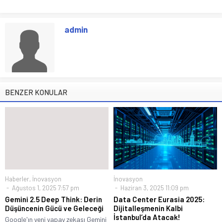
admin
BENZER KONULAR
Haberler
,
İnovasyon
İnovasyon
Ağustos 1, 2025 7:57 pm
Haziran 3, 2025 11:09 pm
Gemini 2.5 Deep Think: Derin
Data Center Eurasia 2025:
Düşüncenin Gücü ve Geleceği
Dijitalleşmenin Kalbi
İstanbul’da Atacak!
Google'ın yeni yapay zekası Gemini