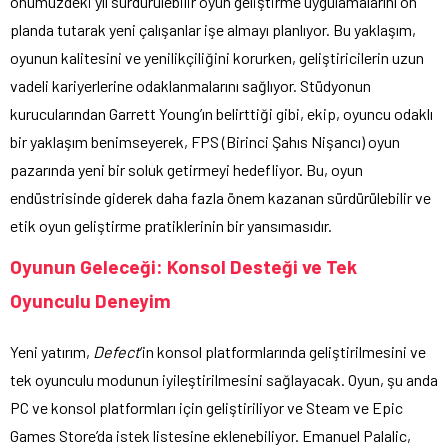
önümüzdeki yıl sürdürülebilir oyun geliştirme uygulamalarını ön
planda tutarak yeni çalışanlar işe almayı planlıyor. Bu yaklaşım,
oyunun kalitesini ve yenilikçiliğini korurken, geliştiricilerin uzun
vadeli kariyerlerine odaklanmalarını sağlıyor. Stüdyonun
kurucularından Garrett Young’ın belirttiği gibi, ekip, oyuncu odaklı
bir yaklaşım benimseyerek, FPS (Birinci Şahıs Nişancı) oyun
pazarında yeni bir soluk getirmeyi hedefliyor. Bu, oyun
endüstrisinde giderek daha fazla önem kazanan sürdürülebilir ve
etik oyun geliştirme pratiklerinin bir yansımasıdır.
Oyunun Geleceği: Konsol Desteği ve Tek
Oyunculu Deneyim
Yeni yatırım,
Defect
‘in konsol platformlarında geliştirilmesini ve
tek oyunculu modunun iyileştirilmesini sağlayacak. Oyun, şu anda
PC ve konsol platformları için geliştiriliyor ve Steam ve Epic
Games Store’da istek listesine eklenebiliyor. Emanuel Palalic,