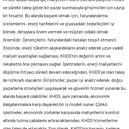
ve sürekli talep gören bir pazar sunmasıyla girişimciler için cazip
bir fırsattır. Bu alanda başarılı olmak için, faturalandırma
sistemlerini, enerji tarifelerini ve piyasadaki tedarikçileri iyi
bilmek, detaylara önem vermek ve müşteri odaklı olmak
önemlidir. Denetçilerin, faturalardaki hataları tespit etmenin
ötesinde, enerji tüketim alışkanlıklarını analiz ederek uzun vadeli
maliyet avantajları sağlaması, KHDS’nin değerini artırır ve
rekabette öne çıkmasını sağlar. İşletmelerin, enerji maliyetlerini
düşürme ihtiyacı sürekli devam edeceğinden, KHDS’ye olan talep
de istikrarlı olacaktır. Girişimciler, pazarı iyi analiz ederek, doğru
pazarlama stratejileri uygulayarak ve güvenilir hizmet sunarak bu
alanda başarılı olabilirler. KHDS, aynı zamanda, ekonomik
dalgalanmalara karşı dayanıklı bir iş modeli sunar. Çünkü
işletmeler, ekonomik zorluklar karşısında maliyetlerini kontrol
altında tutma çabalarını artıracaklarından, KHDS hizmetlerine
olan talep de artacaktır. Son olarak, KHDS’nin başarısı, sadece