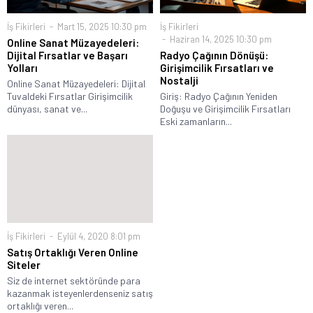
İş Fikirleri
Mart 15, 2025 10:30 pm
İş Fikirleri
Haziran 14, 2025 10:30 pm
Online Sanat Müzayedeleri:
Dijital Fırsatlar ve Başarı
Radyo Çağının Dönüşü:
Yolları
Girişimcilik Fırsatları ve
Nostalji
Online Sanat Müzayedeleri: Dijital
Tuvaldeki Fırsatlar Girişimcilik
Giriş: Radyo Çağının Yeniden
dünyası, sanat ve...
Doğuşu ve Girişimcilik Fırsatları
Eski zamanların...
İş Fikirleri
Eylül 4, 2020 8:01 pm
Satış Ortaklığı Veren Online
Siteler
Siz de internet sektöründe para
kazanmak isteyenlerdenseniz satış
ortaklığı veren...