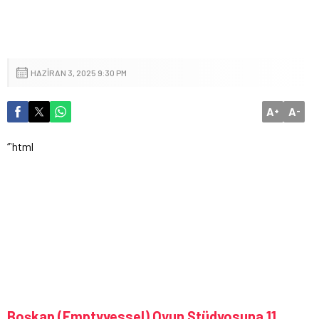
HAZIRAN 3, 2025 9:30 PM
A
A
+
-
“`html
Boşkap (Emptyvessel) Oyun Stüdyosuna 11