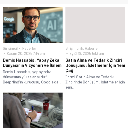
Girişimcilik
,
Haberler
Girişimcilik
,
Haberler
Kasım 20, 2025 7:14 pm
Eylül 19, 2025 5:13 am
Demis Hassabis: Yapay Zeka
Satın Alma ve Tedarik Zinciri
Dünyasının Vizyoneri ve İkilemi
Dönüşümü: İşletmeler İçin Yeni
Çağ
Demis Hassabis, yapay zeka
dünyasının yükselen yıldızı!
“`html Satın Alma ve Tedarik
DeepMind'ın kurucusu, Google'da...
Zincirinde Dönüşüm: İşletmeler İçin
Yeni...