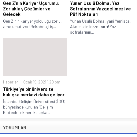
Gen Z’nin Kariyer Uçurumu:
Yunan Usulü Dolma: Yaz
Zorluklar, Çözümler ve
Sofralarının Vazgeçilmezi ve
Gelecek
Püf Noktaları
Gen Z'nin kariyer yolculuğu zorlu,
Yunan Usulü Dolma, yani Yemista,
ama umut var! Rekabetçi iş...
Akdeniz'in lezzet sırrı! Yaz
sofralarının...
Haberler
Ocak 19, 2021 1:20 pm
Türkiye’ye bir üniversite
kuluçka merkezi daha geliyor
İstanbul Gelişim Üniversitesi (İGÜ)
bünyesinde kurulan 'Gelişim
Biotech Tekmer' kuluçka...
YORUMLAR