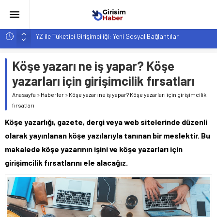
YZ ile Tüketici Girişimciliği: Yeni Sosyal Bağlantılar
Girişimciler İçin MYK Belgeli Personel İstihdamı Neden Artık
Bir Tercih Değil, Zorunluluk?
Köşe yazarı ne iş yapar? Köşe
Hindistan’da Mahsur Kalan F-35B: Jeopolitik Sonuçları
yazarları için girişimcilik fırsatları
Yapay Zeka Destekli Asistanlar: Elon Musk’tan Romantik Bir
Anasayfa
»
Haberler
»
Köşe yazarı ne iş yapar? Köşe yazarları için girişimcilik
Hamle mi?
fırsatları
Girişimcilik ve Yaşam Tarzı: Şehir Değişiminin Nedenleri ve
Köşe yazarlığı, gazete, dergi veya web sitelerinde düzenli
Etkileri
olarak yayınlanan köşe yazılarıyla tanınan bir meslektir. Bu
makalede köşe yazarının işini ve köşe yazarları için
girişimcilik fırsatlarını ele alacağız.