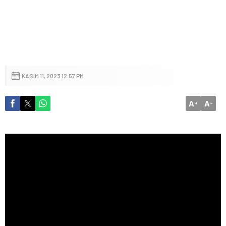
KASIM 11, 2023 12:57 PM
A
A
+
-