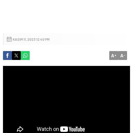
KASIM 11, 2023 12:40 PM
A
A
+
-