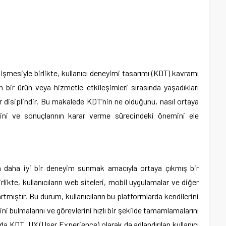
lişmesiyle birlikte, kullanıcı deneyimi tasarımı (KDT) kavramı
n bir ürün veya hizmetle etkileşimleri sırasında yaşadıkları
r disiplindir. Bu makalede KDT’nin ne olduğunu, nasıl ortaya
ecini ve sonuçlarının karar verme sürecindeki önemini ele
ara daha iyi bir deneyim sunmak amacıyla ortaya çıkmış bir
irlikte, kullanıcıların web siteleri, mobil uygulamalar ve diğer
artmıştır. Bu durum, kullanıcıların bu platformlarda kendilerini
ini bulmalarını ve görevlerini hızlı bir şekilde tamamlamalarını
da KDT, UX (User Experience) olarak da adlandırılan kullanıcı