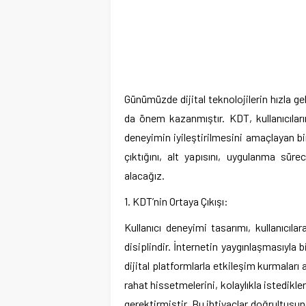
Günümüzde dijital teknolojilerin hızla ge
da önem kazanmıştır. KDT, kullanıcıları
deneyimin iyileştirilmesini amaçlayan bi
çıktığını, alt yapısını, uygulanma sür
alacağız.
1. KDT’nin Ortaya Çıkışı:
Kullanıcı deneyimi tasarımı, kullanıcıl
disiplindir. İnternetin yaygınlaşmasıyla b
dijital platformlarla etkileşim kurmaları 
rahat hissetmelerini, kolaylıkla istedikler
gerektirmiştir. Bu ihtiyaçlar doğrultusun