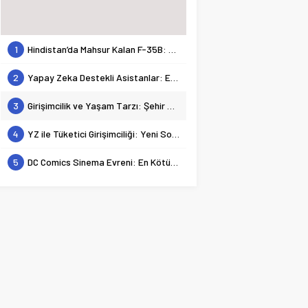
1
Hindistan’da Mahsur Kalan F-35B: Jeopolitik Sonuçları
2
Yapay Zeka Destekli Asistanlar: Elon Musk’tan Romantik Bir Hamle mi?
3
Girişimcilik ve Yaşam Tarzı: Şehir Değişiminin Nedenleri ve Etkileri
4
YZ ile Tüketici Girişimciliği: Yeni Sosyal Bağlantılar
5
DC Comics Sinema Evreni: En Kötülerden En İyilerine Bir Bakış