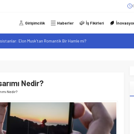
6
Girişimcilik
Haberler
İş Fikirleri
İnovasyo
sistanlar: Elon Musk’tan Romantik Bir Hamle mi?
arzı: Şehir Değişiminin Nedenleri ve Etkileri
iliği: Yeni Sosyal Bağlantılar
elgeli Personel İstihdamı Neden Artık Bir Tercih Değil, Zorunluluk?
alan F-35B: Jeopolitik Sonuçları
sarımı Nedir?
rımı Nedir?