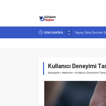
SON DAKİKA
Yapay Zeka Destekli A
Girişimcilik ve Yaşam T
YZ ile Tüketici Girişimc
Girişimciler İçin MYK B
Hindistan’da Mahsur K
Kullanıcı Deneyimi Ta
Anasayfa
»
Haberler
»
Kullanıcı Deneyimi Tasa