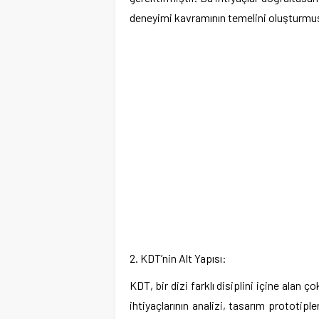
deneyimi kavramının temelini oluşturmuş
2. KDT’nin Alt Yapısı:
KDT, bir dizi farklı disiplini içine alan ç
ihtiyaçlarının analizi, tasarım prototiplem