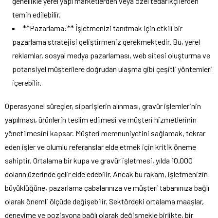
genellikle yerel yapı marketlerden veya özel tedarikçilerden
temin edilebilir.
**Pazarlama:** İşletmenizi tanıtmak için etkili bir
pazarlama stratejisi geliştirmeniz gerekmektedir. Bu, yerel
reklamlar, sosyal medya pazarlaması, web sitesi oluşturma ve
potansiyel müşterilere doğrudan ulaşma gibi çeşitli yöntemleri
içerebilir.
Operasyonel süreçler, siparişlerin alınması, gravür işlemlerinin
yapılması, ürünlerin teslim edilmesi ve müşteri hizmetlerinin
yönetilmesini kapsar. Müşteri memnuniyetini sağlamak, tekrar
eden işler ve olumlu referanslar elde etmek için kritik öneme
sahiptir. Ortalama bir kupa ve gravür işletmesi, yılda 10.000
doların üzerinde gelir elde edebilir. Ancak bu rakam, işletmenizin
büyüklüğüne, pazarlama çabalarınıza ve müşteri tabanınıza bağlı
olarak önemli ölçüde değişebilir. Sektördeki ortalama maaşlar,
deneyime ve pozisyona bağlı olarak değişmekle birlikte, bir