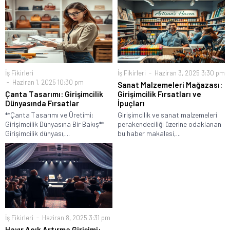
İş Fikirleri
İş Fikirleri
Haziran 3, 2025 3:30 pm
Haziran 1, 2025 10:30 pm
Sanat Malzemeleri Mağazası:
Çanta Tasarımı: Girişimcilik
Girişimcilik Fırsatları ve
Dünyasında Fırsatlar
İpuçları
**Çanta Tasarımı ve Üretimi:
Girişimcilik ve sanat malzemeleri
Girişimcilik Dünyasına Bir Bakış**
perakendeciliği üzerine odaklanan
Girişimcilik dünyası,...
bu haber makalesi,...
İş Fikirleri
Haziran 8, 2025 3:31 pm
Hayır Açık Artırma Girişimi: