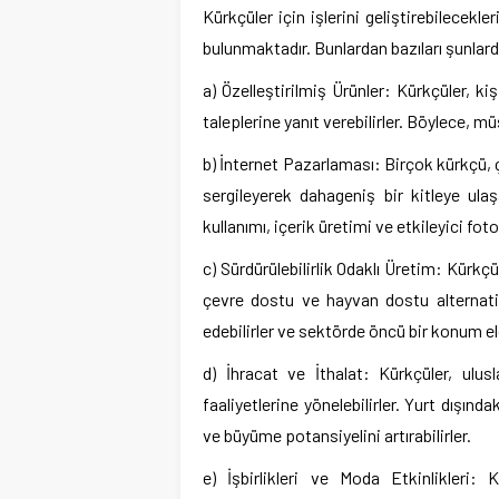
Kürkçüler için işlerini geliştirebilecekler
bulunmaktadır. Bunlardan bazıları şunlard
a) Özelleştirilmiş Ürünler: Kürkçüler, ki
taleplerine yanıt verebilirler. Böylece, 
b) İnternet Pazarlaması: Birçok kürkçü, 
sergileyerek dahageniş bir kitleye ulaşa
kullanımı, içerik üretimi ve etkileyici fotoğ
c) Sürdürülebilirlik Odaklı Üretim: Kürkçü
çevre dostu ve hayvan dostu alternatifle
edebilirler ve sektörde öncü bir konum eld
d) İhracat ve İthalat: Kürkçüler, ulus
faaliyetlerine yönelebilirler. Yurt dışında
ve büyüme potansiyelini artırabilirler.
e) İşbirlikleri ve Moda Etkinlikleri: 