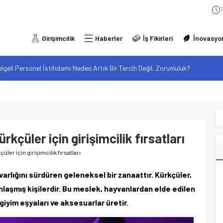
7
Girişimcilik
Haberler
İş Fikirleri
İnovasyo
elgeli Personel İstihdamı Neden Artık Bir Tercih Değil, Zorunluluk?
alan F-35B: Jeopolitik Sonuçları
sistanlar: Elon Musk’tan Romantik Bir Hamle mi?
arzı: Şehir Değişiminin Nedenleri ve Etkileri
iliği: Yeni Sosyal Bağlantılar
kçüler için girişimcilik fırsatları
üler için girişimcilik fırsatları
rlığını sürdüren geleneksel bir zanaattır. Kürkçüler,
laşmış kişilerdir. Bu meslek, hayvanlardan elde edilen
giyim eşyaları ve aksesuarlar üretir.