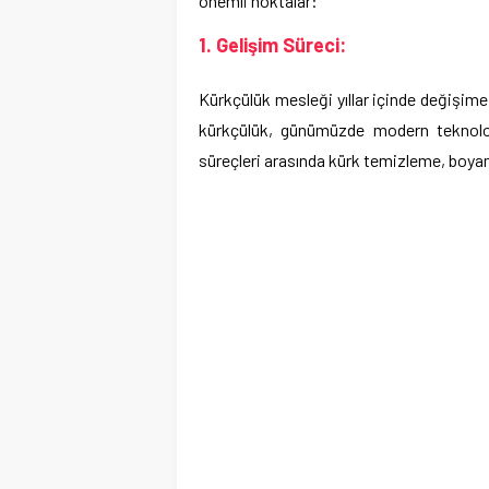
önemli noktalar:
1. Gelişim Süreci:
Kürkçülük mesleği yıllar içinde değişime 
kürkçülük, günümüzde modern teknolojile
süreçleri arasında kürk temizleme, boyam