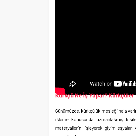
Kürkçü Ne İş Yapar? Kürkçüler İç
Günümüzde, kürkçülük mesleği hala varlığı
işleme konusunda uzmanlaşmış kişile
materyallerini işleyerek giyim eşyaları 