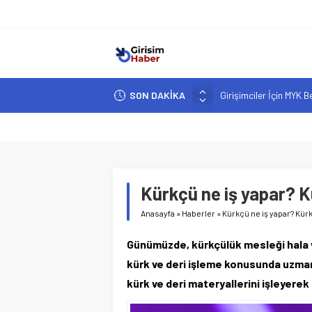
SON DAKİKA
Girişimciler İçin MYK B
Hindistan’da Mahsur K
Yapay Zeka Destekli A
Girişimcilik ve Yaşam T
YZ ile Tüketici Girişimc
Kürkçü ne iş yapar? Kür
Anasayfa
»
Haberler
»
Kürkçü ne iş yapar? Kürkç
Günümüzde, kürkçülük mesleği hala va
kürk ve deri işleme konusunda uzman
kürk ve deri materyallerini işleyerek 