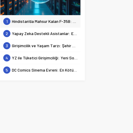
1
Hindistan’da Mahsur Kalan F-35B: Jeopolitik Sonuçları
2
Yapay Zeka Destekli Asistanlar: Elon Musk’tan Romantik Bir Hamle mi?
3
Girişimcilik ve Yaşam Tarzı: Şehir Değişiminin Nedenleri ve Etkileri
4
YZ ile Tüketici Girişimciliği: Yeni Sosyal Bağlantılar
5
DC Comics Sinema Evreni: En Kötülerden En İyilerine Bir Bakış