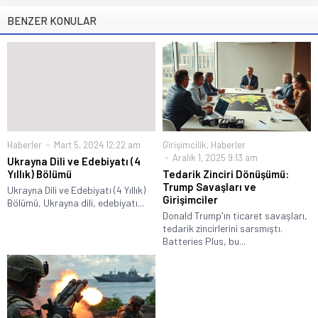
BENZER KONULAR
Haberler
Mart 5, 2024 12:22 am
Girişimcilik
,
Haberler
Aralık 1, 2025 9:13 am
Ukrayna Dili ve Edebiyatı (4
Yıllık) Bölümü
Tedarik Zinciri Dönüşümü:
Trump Savaşları ve
Ukrayna Dili ve Edebiyatı (4 Yıllık)
Girişimciler
Bölümü, Ukrayna dili, edebiyatı...
Donald Trump'ın ticaret savaşları,
tedarik zincirlerini sarsmıştı.
Batteries Plus, bu...