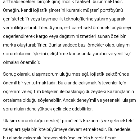
arttırabilecekleri birçok girişimcilik faaliyeti bulunmaktadır.
Örneğin, kendi lojistik şirketini kurarak müşteri portföyünü
genişletebilir veya taşımacılık teknolojilerine yatırım yaparak
verimliliği artırabilirler. Ayrıca, e-ticaret sektöründeki büyümeyi
değerlendirerek kargo veya dağıtım hizmetleri sunan özel bir
marka oluşturabilirler. Bunlar sadece bazı örnekler olup, ulaşım
sorumlularının işlerini geliştirme konusunda yaratıcı ve yenilikçi
olmaları önemlidir.
Sonuç olarak, ulaşımsorumluluğu mesleği, lojistik sektöründe
önemli bir yer tutmaktadır. Bu alanda çalışmak isteyenler için
öğrenim ve eğitim belgeleri ile başlangıç düzeydeki kazançlarının
ortalama olduğu söylenebilir. Ancak deneyimli ve yetenekli ulaşım
sorumluları daha yüksek gelir elde edebilirler.
Ulaşım sorumluluğu mesleği popülerlik kazanmış ve gelecekteki
talep artışıyla birlikte büyümeye devam etmektedir. Bu nedenle,
bu alanda çalışmak isteyen girişimciler için birçok fırsat