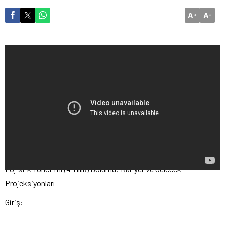
A
A
+
-
Lojistik Yönetimi (4 Yıllık) Bölümü: Kariyer ve Gelecek
Projeksiyonları
Giriş: