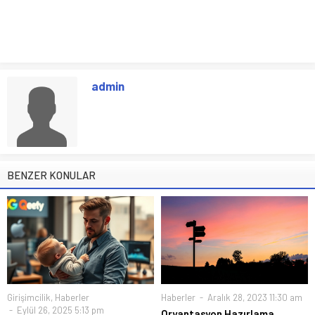
admin
BENZER KONULAR
Girişimcilik
,
Haberler
Haberler
Aralık 28, 2023 11:30 am
Eylül 26, 2025 5:13 pm
Oryantasyon Hazırlama