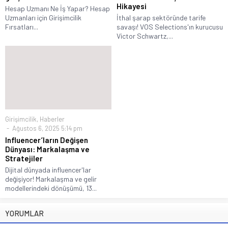
Hikayesi
Hesap Uzmanı Ne İş Yapar? Hesap
Uzmanları için Girişimcilik
İthal şarap sektöründe tarife
Fırsatları...
savaşı! VOS Selections'ın kurucusu
Victor Schwartz,...
Girişimcilik
,
Haberler
Ağustos 6, 2025 5:14 pm
Influencer’ların Değişen
Dünyası: Markalaşma ve
Stratejiler
Dijital dünyada influencer'lar
değişiyor! Markalaşma ve gelir
modellerindeki dönüşümü, 13...
YORUMLAR