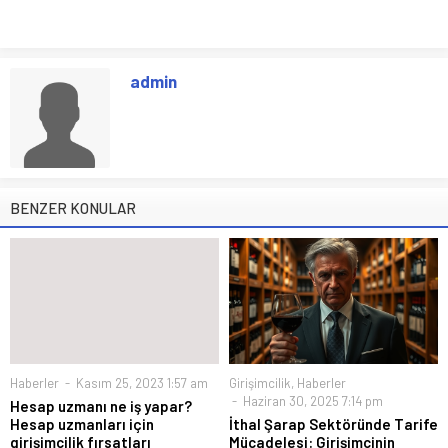
admin
BENZER KONULAR
Haberler
Kasım 25, 2023 1:57 am
Girişimcilik
,
Haberler
Haziran 30, 2025 7:14 pm
Hesap uzmanı ne iş yapar?
Hesap uzmanları için
İthal Şarap Sektöründe Tarife
girişimcilik fırsatları
Mücadelesi: Girişimcinin