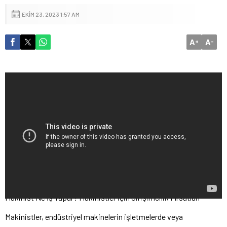
EKIM 23, 2023 1:57 AM
A
A
+
-
Makinist Ne İş Yapar? Makinistler için Girişimcilik Fırsatları
Makinistler, endüstriyel makinelerin işletmelerde veya