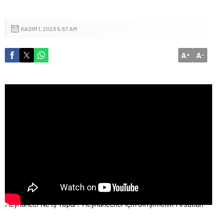
KASIM 1, 2023 5:57 AM
A
A
+
-
Meyhaneci Ne İş Yapar? Meyhaneciler İçin Girişimcilik Fırsatları