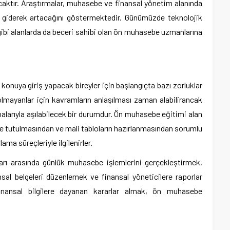
tacaktır. Araştırmalar, muhasebe ve finansal yönetim alanında
n giderek artacağını göstermektedir. Günümüzde teknolojik
 gibi alanlarda da beceri sahibi olan ön muhasebe uzmanlarına
onuya giriş yapacak bireyler için başlangıçta bazı zorluklar
 olmayanlar için kavramların anlaşılması zaman alabilirancak
alarıyla aşılabilecek bir durumdur. Ön muhasebe eğitimi alan
kilde tutulmasından ve mali tabloların hazırlanmasından sorumlu
ama süreçleriyle ilgilenirler.
arı arasında günlük muhasebe işlemlerini gerçekleştirmek,
ansal belgeleri düzenlemek ve finansal yöneticilere raporlar
nansal bilgilere dayanan kararlar almak, ön muhasebe