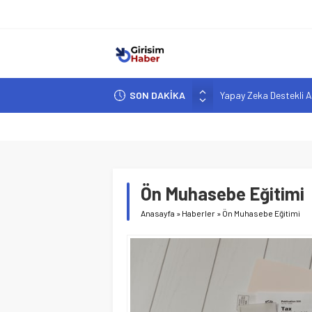
SON DAKİKA
Yapay Zeka Destekli A
Girişimcilik ve Yaşam T
YZ ile Tüketici Girişimc
Girişimciler İçin MYK B
Hindistan’da Mahsur K
Ön Muhasebe Eğitimi
Anasayfa
»
Haberler
»
Ön Muhasebe Eğitimi