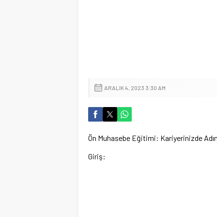
ARALIK 4, 2023 3:30 AM
Ön Muhasebe Eğitimi: Kariyerinizde Adım
Giriş: