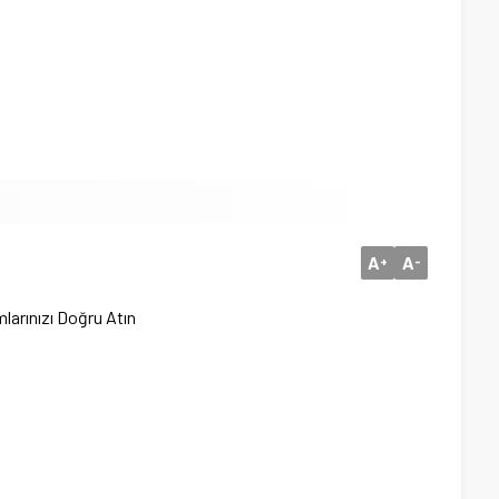
A
A
+
-
larınızı Doğru Atın