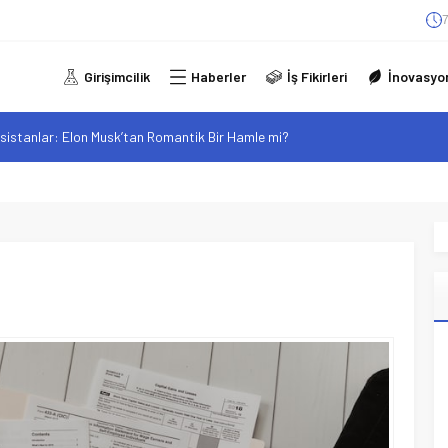
7
Girişimcilik
Haberler
İş Fikirleri
İnovasyo
sistanlar: Elon Musk’tan Romantik Bir Hamle mi?
arzı: Şehir Değişiminin Nedenleri ve Etkileri
iliği: Yeni Sosyal Bağlantılar
elgeli Personel İstihdamı Neden Artık Bir Tercih Değil, Zorunluluk?
alan F-35B: Jeopolitik Sonuçları