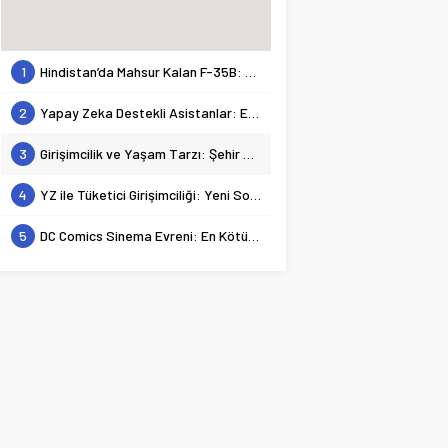
1
Hindistan’da Mahsur Kalan F-35B: Jeopolitik Sonuçları
2
Yapay Zeka Destekli Asistanlar: Elon Musk’tan Romantik Bir Hamle mi?
3
Girişimcilik ve Yaşam Tarzı: Şehir Değişiminin Nedenleri ve Etkileri
4
YZ ile Tüketici Girişimciliği: Yeni Sosyal Bağlantılar
5
DC Comics Sinema Evreni: En Kötülerden En İyilerine Bir Bakış