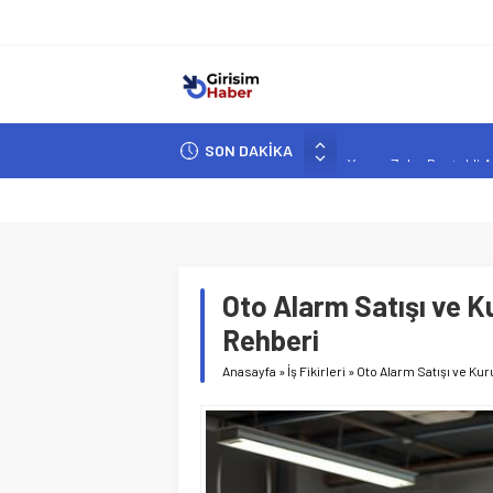
SON DAKİKA
Yapay Zeka Destekli A
Girişimcilik ve Yaşam T
YZ ile Tüketici Girişimc
Girişimciler İçin MYK B
Hindistan’da Mahsur K
Oto Alarm Satışı ve Ku
Rehberi
Anasayfa
»
İş Fikirleri
»
Oto Alarm Satışı ve Kur