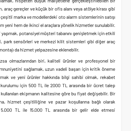
amak, nispeten düşük maliyetlerle gerçekleştirilebilen bir
, araç gereçler ve küçük bir ofis alanı veya atölye kirası gibi
i, çeşitli marka ve modellerdeki oto alarm sistemlerinin satışı
m yeni hem de ikinci el araçlara yönelik hizmetler sunulabilir.
rliği yapmak, potansiyel müşteri tabanını genişletmek için etkili
ri, park sensörleri ve merkezi kilit sistemleri gibi diğer araç
 montajı da hizmet yelpazesine eklenebilir.
zsa olmazlarından biri, kaliteli ürünler ve profesyonel bir
nuniyetini sağlamak, uzun vadeli başarı için kritik öneme
rmak ve yeni ürünler hakkında bilgi sahibi olmak, rekabet
m kurulumu için 500 TL ile 2000 TL arasında bir ücret talep
 kullanılan ekipmanın kalitesine göre bu fiyat değişebilir. Bir
sına, hizmet çeşitliliğine ve pazar koşullarına bağlı olarak
 5.000 TL ile 15.000 TL arasında bir gelir elde etmesi