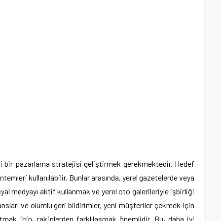
ili bir pazarlama stratejisi geliştirmek gerekmektedir. Hedef
temleri kullanılabilir. Bunlar arasında, yerel gazetelerde veya
l medyayı aktif kullanmak ve yerel oto galerileriyle işbirliği
ansları ve olumlu geri bildirimler, yeni müşteriler çekmek için
atmak için, rakiplerden farklılaşmak önemlidir. Bu, daha iyi