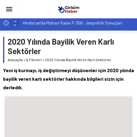
Hindistan’da Mahsur Kalan F-35B: Jeopolitik Sonuçları
Yapay Zeka Destekli Asistanlar: Elon Musk’tan Romantik Bir
Hamle mi?
2020 Yılında Bayilik Veren Karlı
Girişimcilik ve Yaşam Tarzı: Şehir Değişiminin Nedenleri ve
Sektörler
Etkileri
Anasayfa
»
İş Fikirleri
»
2020 Yılında Bayilik Veren Karlı Sektörler
YZ ile Tüketici Girişimciliği: Yeni Sosyal Bağlantılar
Yeni iş kurmayı, iş değiştirmeyi düşünenler için 2020 yılında
Girişimciler İçin MYK Belgeli Personel İstihdamı Neden Artık
Bir Tercih Değil, Zorunluluk?
bayilik veren karlı sektörler hakkında bilgileri sizin için
derledik.