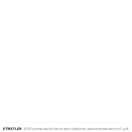
ETİKETLER:
2020 yılında bayilik veren karlı sektörler
,
bayilik almak karlı mı?
,
çok