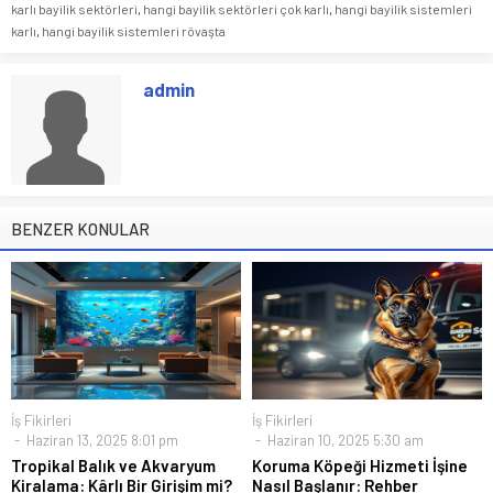
karlı bayilik sektörleri
,
hangi bayilik sektörleri çok karlı
,
hangi bayilik sistemleri
karlı
,
hangi bayilik sistemleri rövaşta
admin
BENZER KONULAR
İş Fikirleri
İş Fikirleri
Haziran 13, 2025 8:01 pm
Haziran 10, 2025 5:30 am
Tropikal Balık ve Akvaryum
Koruma Köpeği Hizmeti İşine
Kiralama: Kârlı Bir Girişim mi?
Nasıl Başlanır: Rehber