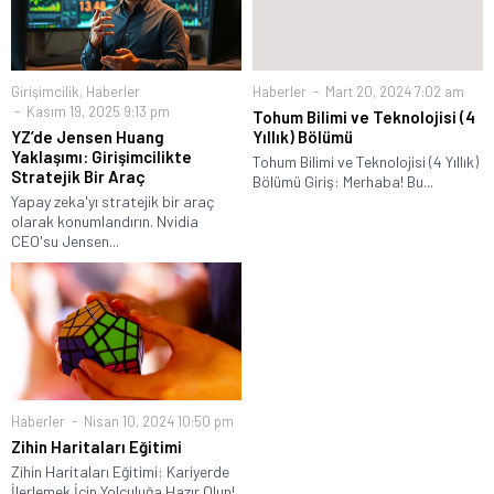
Girişimcilik
,
Haberler
Haberler
Mart 20, 2024 7:02 am
Kasım 19, 2025 9:13 pm
Tohum Bilimi ve Teknolojisi (4
YZ’de Jensen Huang
Yıllık) Bölümü
Yaklaşımı: Girişimcilikte
Tohum Bilimi ve Teknolojisi (4 Yıllık)
Stratejik Bir Araç
Bölümü Giriş: Merhaba! Bu...
Yapay zeka'yı stratejik bir araç
olarak konumlandırın. Nvidia
CEO'su Jensen...
Haberler
Nisan 10, 2024 10:50 pm
Zihin Haritaları Eğitimi
Zihin Haritaları Eğitimi: Kariyerde
İlerlemek İçin Yolculuğa Hazır Olun!