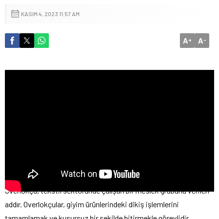
KASIM 4, 2023 11:57 AM
A
A
+
-
Overlokçu, tekstil sektöründe çalışan bir meslek grubuna verilen
addır. Overlokçular, giyim ürünlerindeki dikiş işlemlerini
tamamlamak ve kusursuz bir şekilde bitirmekle görevlidir.