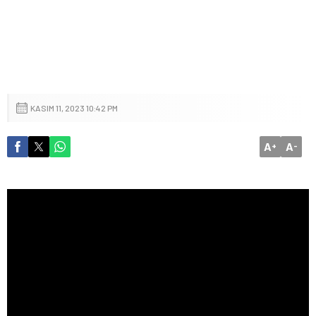
KASIM 11, 2023 10:42 PM
A
A
+
-