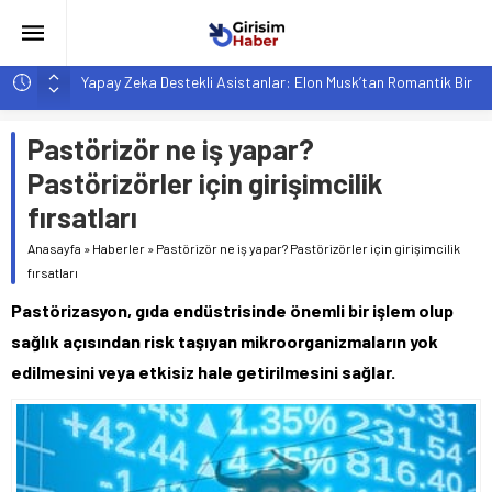
Yapay Zeka Destekli Asistanlar: Elon Musk’tan Romantik Bir
Hamle mi?
Girişimcilik ve Yaşam Tarzı: Şehir Değişiminin Nedenleri ve
Pastörizör ne iş yapar?
Etkileri
Pastörizörler için girişimcilik
YZ ile Tüketici Girişimciliği: Yeni Sosyal Bağlantılar
Girişimciler İçin MYK Belgeli Personel İstihdamı Neden Artık
fırsatları
Bir Tercih Değil, Zorunluluk?
Anasayfa
»
Haberler
»
Pastörizör ne iş yapar? Pastörizörler için girişimcilik
Hindistan’da Mahsur Kalan F-35B: Jeopolitik Sonuçları
fırsatları
Pastörizasyon, gıda endüstrisinde önemli bir işlem olup
sağlık açısından risk taşıyan mikroorganizmaların yok
edilmesini veya etkisiz hale getirilmesini sağlar.