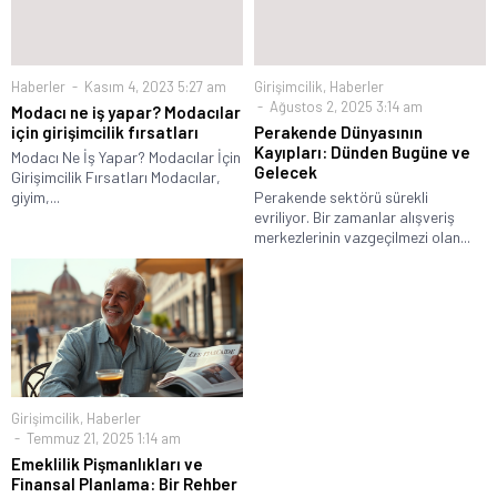
Haberler
Kasım 4, 2023 5:27 am
Girişimcilik
,
Haberler
Ağustos 2, 2025 3:14 am
Modacı ne iş yapar? Modacılar
için girişimcilik fırsatları
Perakende Dünyasının
Kayıpları: Dünden Bugüne ve
Modacı Ne İş Yapar? Modacılar İçin
Gelecek
Girişimcilik Fırsatları Modacılar,
giyim,...
Perakende sektörü sürekli
evriliyor. Bir zamanlar alışveriş
merkezlerinin vazgeçilmezi olan...
Girişimcilik
,
Haberler
Temmuz 21, 2025 1:14 am
Emeklilik Pişmanlıkları ve
Finansal Planlama: Bir Rehber