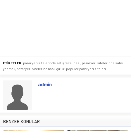
ETİKETLER:
pazaryeri sitelerinde satış tecrübesi
,
pazaryeri sitelerinde satış
yapmak
,
pazaryeri sitelerine nasıl girilir
,
popüler pazaryeri siteleri
admin
BENZER KONULAR