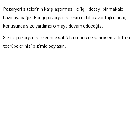
Pazaryeri sitelerinin karşılaştırması ile ilgili detaylı bir makale
hazırlayacağız. Hangi pazaryeri sitesinin daha avantajlı olacağı
konusunda size yardımcı olmaya devam edeceğiz.
Siz de pazaryeri sitelerinde satış tecrübesine sahipseniz; lütfen
tecrübelerinizi bizimle paylaşın.