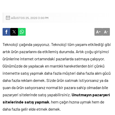
AĞUSTOS 25, 2020 3:00 PM
A
A
+
-
Teknoloji çağında yaşıyoruz. Teknoloji tüm yaşamı etkilediği gibi
artık ürün pazarlarını da etkilemiş durumda. Artık çoğu girişimci
ürünlerine internet ortamındaki pazarlarda satmaya çalışıyor.
Günümüzde de yapılacak en mantıklı hareketlerden biri çünkü
internette satış yapmak daha fazla müşteri daha fazla alım gücü
daha fazla reklam demek. Sizde ürün satmak istiyorsanız ya da
şuan da ürün satıyorsanız normal bir pazara sahip olmadan bile
pazaryeri sitelerinde satış yapabilirsiniz.
Unutmayın pazaryeri
sitelerinde satış yapmak
, hem çağın hızına uymak hem de
daha fazla gelir elde etmek demek.