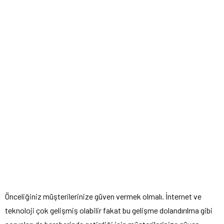
Önceliğiniz müşterilerinize güven vermek olmalı. İnternet ve
teknoloji çok gelişmiş olabilir fakat bu gelişme dolandırılma gibi