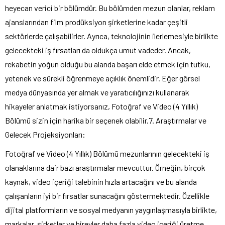
heyecan verici bir bölümdür. Bu bölümden mezun olanlar, reklam
ajanslarından film prodüksiyon şirketlerine kadar çeşitli
sektörlerde çalışabilirler. Ayrıca, teknolojinin ilerlemesiyle birlikte
gelecekteki iş fırsatları da oldukça umut vadeder. Ancak,
rekabetin yoğun olduğu bu alanda başarı elde etmek için tutku,
yetenek ve sürekli öğrenmeye açıklık önemlidir. Eğer görsel
medya dünyasında yer almak ve yaratıcılığınızı kullanarak
hikayeler anlatmak istiyorsanız, Fotoğraf ve Video (4 Yıllık)
Bölümü sizin için harika bir seçenek olabilir.7. Araştırmalar ve
Gelecek Projeksiyonları:
Fotoğraf ve Video (4 Yıllık) Bölümü mezunlarının gelecekteki iş
olanaklarına dair bazı araştırmalar mevcuttur. Örneğin, birçok
kaynak, video içeriği talebinin hızla artacağını ve bu alanda
çalışanların iyi bir fırsatlar sunacağını göstermektedir. Özellikle
dijital platformların ve sosyal medyanın yaygınlaşmasıyla birlikte,
markalar, şirketler ve bireyler daha fazla video içeriği üretme