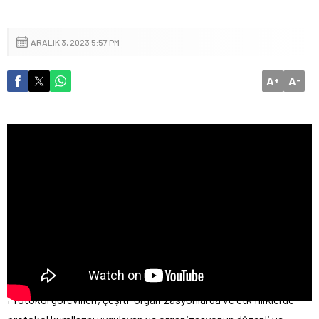
ARALIK 3, 2023 5:57 PM
A
A
+
-
Protokol görevlileri, çeşitli organizasyonlarda ve etkinliklerde