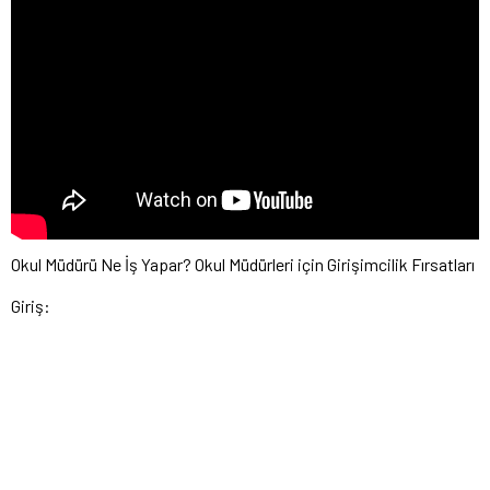
Okul Müdürü Ne İş Yapar? Okul Müdürleri için Girişimcilik Fırsatları
Giriş: