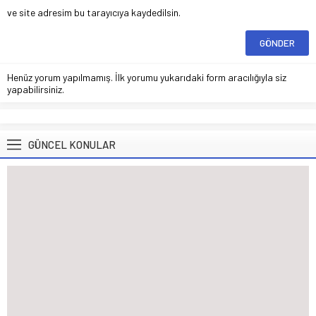
ve site adresim bu tarayıcıya kaydedilsin.
Henüz yorum yapılmamış. İlk yorumu yukarıdaki form aracılığıyla siz
yapabilirsiniz.
GÜNCEL KONULAR