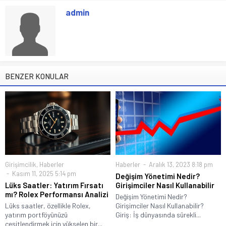
admin
BENZER KONULAR
Girişimcilik
,
Haberler
Haberler
Aralık 13, 2023 8:18 pm
Kasım 11, 2025 5:14 pm
Değişim Yönetimi Nedir?
Lüks Saatler: Yatırım Fırsatı
Girişimciler Nasıl Kullanabilir
mı? Rolex Performansı Analizi
Değişim Yönetimi Nedir?
Lüks saatler, özellikle Rolex,
Girişimciler Nasıl Kullanabilir?
yatırım portföyünüzü
Giriş: İş dünyasında sürekli...
çeşitlendirmek için yükselen bir...