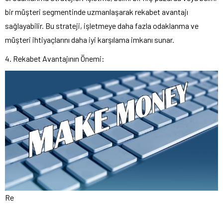
bir müşteri segmentinde uzmanlaşarak rekabet avantajı
sağlayabilir. Bu strateji, işletmeye daha fazla odaklanma ve
müşteri ihtiyaçlarını daha iyi karşılama imkanı sunar.
4. Rekabet Avantajının Önemi:
Re