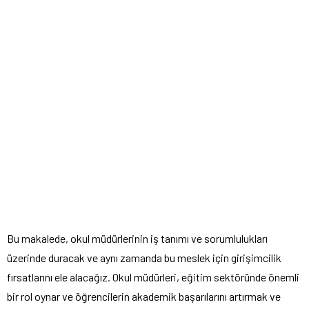
Bu makalede, okul müdürlerinin iş tanımı ve sorumlulukları
üzerinde duracak ve aynı zamanda bu meslek için girişimcilik
fırsatlarını ele alacağız. Okul müdürleri, eğitim sektöründe önemli
bir rol oynar ve öğrencilerin akademik başarılarını artırmak ve