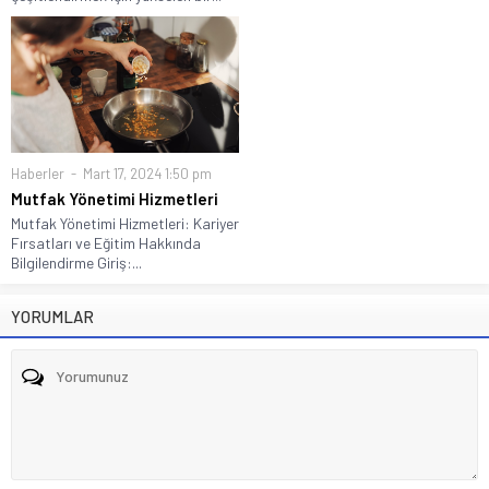
Haberler
Mart 17, 2024 1:50 pm
Mutfak Yönetimi Hizmetleri
Mutfak Yönetimi Hizmetleri: Kariyer
Fırsatları ve Eğitim Hakkında
Bilgilendirme Giriş:...
YORUMLAR