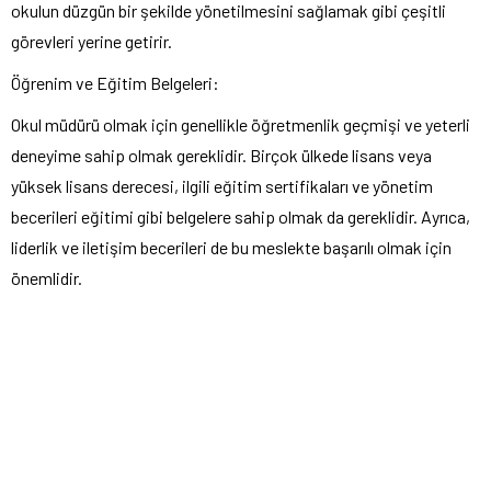
okulun düzgün bir şekilde yönetilmesini sağlamak gibi çeşitli
görevleri yerine getirir.
Öğrenim ve Eğitim Belgeleri:
Okul müdürü olmak için genellikle öğretmenlik geçmişi ve yeterli
deneyime sahip olmak gereklidir. Birçok ülkede lisans veya
yüksek lisans derecesi, ilgili eğitim sertifikaları ve yönetim
becerileri eğitimi gibi belgelere sahip olmak da gereklidir. Ayrıca,
liderlik ve iletişim becerileri de bu meslekte başarılı olmak için
önemlidir.