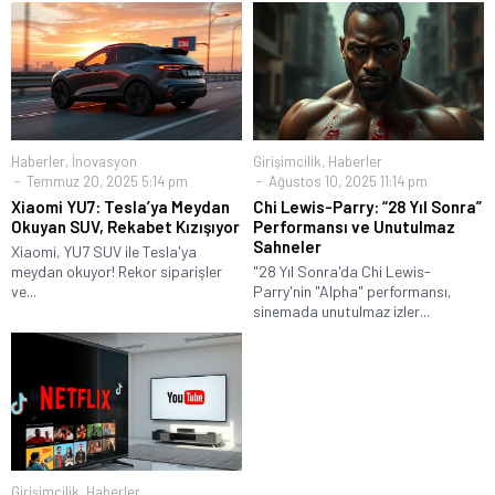
Haberler
,
İnovasyon
Girişimcilik
,
Haberler
Temmuz 20, 2025 5:14 pm
Ağustos 10, 2025 11:14 pm
Xiaomi YU7: Tesla’ya Meydan
Chi Lewis-Parry: “28 Yıl Sonra”
Okuyan SUV, Rekabet Kızışıyor
Performansı ve Unutulmaz
Sahneler
Xiaomi, YU7 SUV ile Tesla'ya
meydan okuyor! Rekor siparişler
"28 Yıl Sonra'da Chi Lewis-
ve...
Parry'nin "Alpha" performansı,
sinemada unutulmaz izler...
Girişimcilik
,
Haberler