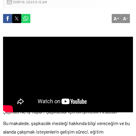
EKIM 10, 2023 5:12 AM
A
A
+
-
Şapkacı Ne İş Yapar? Şapkacılar için Girişimcilik Fırsatları
Bu makalede, şapkacılık mesleği hakkında bilgi vereceğim ve bu
alanda çalışmak isteyenlerin gelişim süreci, eğitim