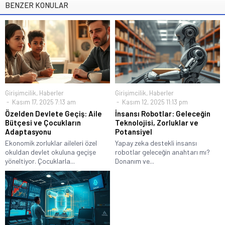
BENZER KONULAR
Girişimcilik
,
Haberler
Girişimcilik
,
Haberler
Kasım 17, 2025 7:13 am
Kasım 12, 2025 11:13 pm
Özelden Devlete Geçiş: Aile
İnsansı Robotlar: Geleceğin
Bütçesi ve Çocukların
Teknolojisi, Zorluklar ve
Adaptasyonu
Potansiyel
Ekonomik zorluklar aileleri özel
Yapay zeka destekli insansı
okuldan devlet okuluna geçişe
robotlar geleceğin anahtarı mı?
yöneltiyor. Çocuklarla...
Donanım ve...