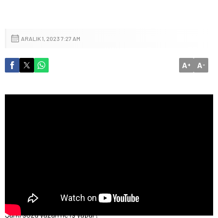
ARALIK 1, 2023 7:27 AM
A
A
+
-
Şarkı sözü yazarı ne iş yapar?