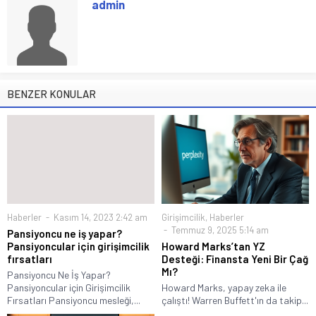
admin
BENZER KONULAR
Haberler
Kasım 14, 2023 2:42 am
Girişimcilik
,
Haberler
Temmuz 9, 2025 5:14 am
Pansiyoncu ne iş yapar?
Pansiyoncular için girişimcilik
Howard Marks’tan YZ
fırsatları
Desteği: Finansta Yeni Bir Çağ
Mı?
Pansiyoncu Ne İş Yapar?
Pansiyoncular için Girişimcilik
Howard Marks, yapay zeka ile
Fırsatları Pansiyoncu mesleği,...
çalıştı! Warren Buffett'ın da takip...