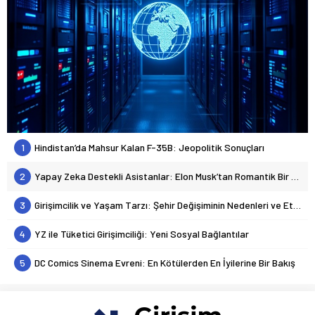
1
Hindistan’da Mahsur Kalan F-35B: Jeopolitik Sonuçları
2
Yapay Zeka Destekli Asistanlar: Elon Musk’tan Romantik Bir Hamle mi?
3
Girişimcilik ve Yaşam Tarzı: Şehir Değişiminin Nedenleri ve Etkileri
4
YZ ile Tüketici Girişimciliği: Yeni Sosyal Bağlantılar
5
DC Comics Sinema Evreni: En Kötülerden En İyilerine Bir Bakış