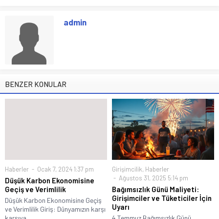
admin
BENZER KONULAR
Haberler
Ocak 7, 2024 1:37 pm
Girişimcilik
,
Haberler
Ağustos 31, 2025 5:14 pm
Düşük Karbon Ekonomisine
Geçiş ve Verimlilik
Bağımsızlık Günü Maliyeti:
Girişimciler ve Tüketiciler İçin
Düşük Karbon Ekonomisine Geçiş
Uyarı
ve Verimlilik Giriş: Dünyamızın karşı
karşıya...
4 Temmuz Bağımsızlık Günü