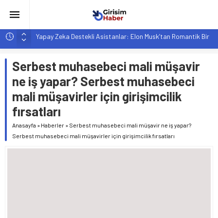
Yapay Zeka Destekli Asistanlar: Elon Musk’tan Romantik Bir
Hamle mi?
Girişimcilik ve Yaşam Tarzı: Şehir Değişiminin Nedenleri ve
Serbest muhasebeci mali müşavir
Etkileri
ne iş yapar? Serbest muhasebeci
YZ ile Tüketici Girişimciliği: Yeni Sosyal Bağlantılar
mali müşavirler için girişimcilik
Girişimciler İçin MYK Belgeli Personel İstihdamı Neden Artık
fırsatları
Bir Tercih Değil, Zorunluluk?
Hindistan’da Mahsur Kalan F-35B: Jeopolitik Sonuçları
Anasayfa
»
Haberler
»
Serbest muhasebeci mali müşavir ne iş yapar?
Serbest muhasebeci mali müşavirler için girişimcilik fırsatları