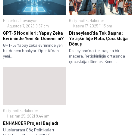
Haberler
,
İnovasyon
Girişimcilik
,
Haberler
Ağustos 7, 2025 9:57 pm
Kasım 17, 2025 11:13 pm
GPT-5 Modelleri: Yapay Zeka
Disneyland’da Tek Başına:
Evriminde Yeni Bir Dönem mi?
Yetişkinliğe Mola, Çocukluğa
Dönüş
GPT-5: Yapay zeka evriminde yeni
bir dönem başlıyor! OpenAI'dan
Disneyland'da tek başına bir
yeni...
macera: Yetişkinliğin ortasında
çocukluğa dönmek. Kendi...
Girişimcilik
,
Haberler
Haziran 25, 2021 9:44 am
ENHANCER Projesi Başladı
Uluslararası Göç Politikaları