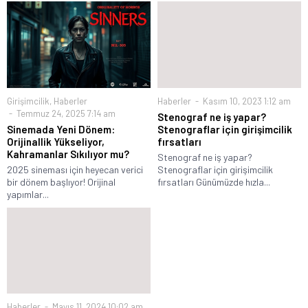
Girişimcilik
,
Haberler
Haberler
Kasım 10, 2023 1:12 am
Temmuz 24, 2025 7:14 am
Stenograf ne iş yapar?
Sinemada Yeni Dönem:
Stenograflar için girişimcilik
Orijinallik Yükseliyor,
fırsatları
Kahramanlar Sıkılıyor mu?
Stenograf ne iş yapar?
2025 sineması için heyecan verici
Stenograflar için girişimcilik
bir dönem başlıyor! Orijinal
fırsatları Günümüzde hızla...
yapımlar...
Haberler
Mayıs 11, 2024 10:02 am