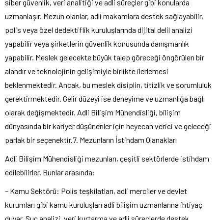
siber güvenlik, veri analitiği ve adli süreçler gibi konularda
uzmanlaşır. Mezun olanlar, adli makamlara destek sağlayabilir,
polis veya özel dedektiflik kuruluşlarında dijital delil analizi
yapabilir veya şirketlerin güvenlik konusunda danışmanlık
yapabilir. Meslek gelecekte büyük talep göreceği öngörülen bir
alandır ve teknolojinin gelişimiyle birlikte ilerlemesi
beklenmektedir. Ancak, bu meslek disiplin, titizlik ve sorumluluk
gerektirmektedir. Gelir düzeyi ise deneyime ve uzmanlığa bağlı
olarak değişmektedir. Adli Bilişim Mühendisliği, bilişim
dünyasında bir kariyer düşünenler için heyecan verici ve geleceği
parlak bir seçenektir.7. Mezunların İstihdam Olanakları
Adli Bilişim Mühendisliği mezunları, çeşitli sektörlerde istihdam
edilebilirler. Bunlar arasında:
– Kamu Sektörü: Polis teşkilatları, adli merciler ve devlet
kurumları gibi kamu kuruluşları adli bilişim uzmanlarına ihtiyaç
duyar. Suç analizi, veri kurtarma ve adli süreçlerde destek