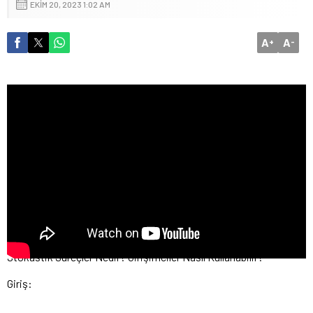
EKIM 20, 2023 1:02 AM
A
A
+
-
Stokastik Süreçler Nedir? Girişimciler Nasıl Kullanabilir?
Giriş: