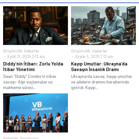
Girişimcilik
,
Haberler
Girişimcilik
,
Haberler
Eylül 21, 2025 3:13 am
Aralık 5, 2025 7:13 am
Diddy’nin İtibarı: Zorlu Yolda
Kayıp Umutlar: Ukrayna’da
İtibar Yönetimi
Savaşın İnsanlık Dramı
Sean "Diddy" Combs'ın itibar
Ukrayna'da savaş, kayıp umutlar
savaşı: Ağır suçlamalar ve
ve ailelerin dramını beraberinde
mahkeme süreci...
getirdi. Kayıp...
Haberler
,
İnovasyon