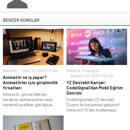
BENZER KONULAR
Haberler
Ekim 16, 2023 4:12 am
Haberler
,
İnovasyon
Ağustos 25, 2025 3:58 pm
Animatör ne iş yapar?
Animatörler için girişimcilik
YZ Destekli Kariyer:
fırsatları
CodeSignal’dan Mobil Eğitim
Devrimi
Animatör, görsel efektler,
karakter animasyonları veya
CodeSignal'dan YZ destekli
hareketli grafikler gibi dijital...
Cosmo ile kariyerinizi geliştirin!
Generatif YZ'den kodlamaya,...