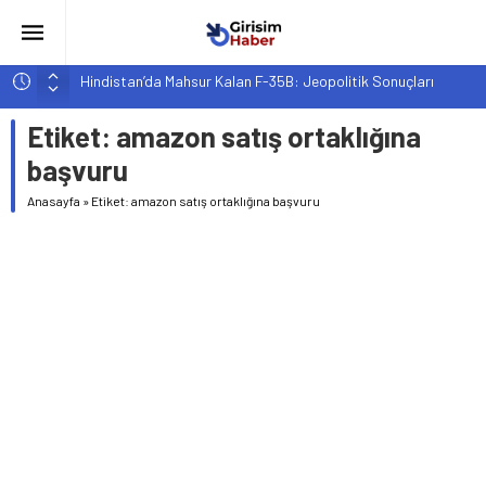
Hindistan’da Mahsur Kalan F-35B: Jeopolitik Sonuçları
Yapay Zeka Destekli Asistanlar: Elon Musk’tan Romantik Bir
Etiket:
amazon satış ortaklığına
Hamle mi?
başvuru
Girişimcilik ve Yaşam Tarzı: Şehir Değişiminin Nedenleri ve
Etkileri
Anasayfa
»
Etiket: amazon satış ortaklığına başvuru
YZ ile Tüketici Girişimciliği: Yeni Sosyal Bağlantılar
Girişimciler İçin MYK Belgeli Personel İstihdamı Neden Artık
Bir Tercih Değil, Zorunluluk?