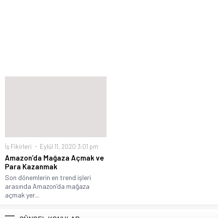
İş Fikirleri
Eylül 11, 2020 3:01 pm
Amazon’da Mağaza Açmak ve
Para Kazanmak
Son dönemlerin en trend işleri
arasında Amazon’da mağaza
açmak yer...