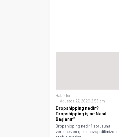
Haberler
Ağustos 27, 2020 2:58 pm
Dropshipping nedir?
Dropshipping işine Nasıl
Başlanır?
Dropshipping nedir? sorusuna
verilecek en güzel cevap dilimizde
stok olmadan...