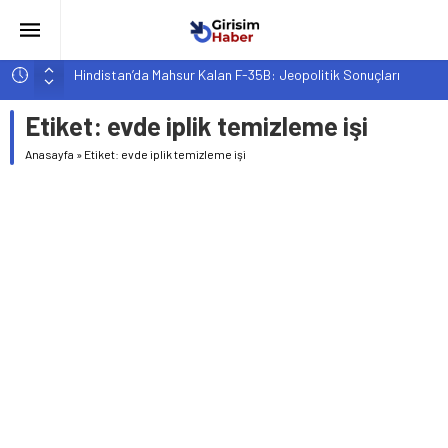
Hindistan’da Mahsur Kalan F-35B: Jeopolitik Sonuçları
Yapay Zeka Destekli Asistanlar: Elon Musk’tan Romantik Bir
Etiket:
evde iplik temizleme işi
Hamle mi?
Girişimcilik ve Yaşam Tarzı: Şehir Değişiminin Nedenleri ve
Anasayfa
»
Etiket: evde iplik temizleme işi
Etkileri
YZ ile Tüketici Girişimciliği: Yeni Sosyal Bağlantılar
Girişimciler İçin MYK Belgeli Personel İstihdamı Neden Artık
Bir Tercih Değil, Zorunluluk?